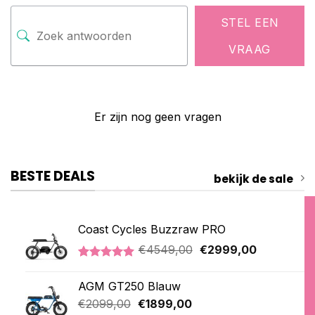
STEL EEN
VRAAG
Er zijn nog geen vragen
BESTE DEALS
bekijk de sale
Coast Cycles Buzzraw PRO
Oorspronkelijke
Huidige
€
4549,00
€
2999,00
prijs
prijs
Gewaardeerd
1
was:
is:
5.00
op 5
AGM GT250 Blauw
€4549,00.
€2999,00.
gebaseerd
op
Oorspronkelijke
Huidige
€
2099,00
€
1899,00
klantbeoordeling