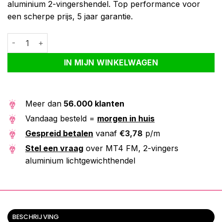
aluminium 2-vingershendel. Top performance voor
een scherpe prijs, 5 jaar garantie.
MT4 FM, 2-vingers aluminium lichtgewichthendel aantal
Alternative:
IN MIJN WINKELWAGEN
Meer dan
56.000 klanten
Vandaag besteld =
morgen in huis
Gespreid betalen
vanaf
€
3,78
p/m
Stel een vraag
over MT4 FM, 2-vingers
aluminium lichtgewichthendel
BESCHRIJVING