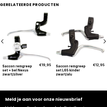
GERELATEERDE PRODUCTEN
€
19,95
€
12,95
Saccon remgreep
Saccon remgreep
set + bel Nexus
set L65 kinder
zwart/zilver
zwart/alu
Meld je aan voor onze nieuwsbrief