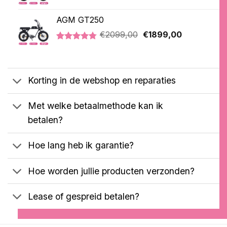
prijs
prijs
was:
is:
AGM GT250
€2099,00.
€1899,00.
Oorspronkelijke
Huidige
€
2099,00
€
1899,00
prijs
prijs
Gewaardeerd
21
was:
is:
4.76
op 5
€2099,00.
€1899,00.
gebaseerd
op
Korting in de webshop en reparaties
klantbeoordelingen
Met welke betaalmethode kan ik
betalen?
Hoe lang heb ik garantie?
Hoe worden jullie producten verzonden?
Lease of gespreid betalen?