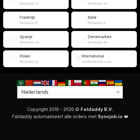
🇳🇱
🇩🇪
fatdaddy.nl
fatdaddy.de
Frankrijk
Italië
🇫🇷
🇮🇹
fatdaddy.fr
fatdaddy.it
Spanje
Denemarken
🇪🇸
🇩🇰
fatdaddy.es
fatdaddy.dk
Polen
International
🇵🇱
🌍
fatdaddy.pl
ridefatdaddy.com
Copyright 2019 - 2026 ©
Fatdaddy B.V.
Fatdaddy automatiseert alle orders met
Syncjob.io
❤️