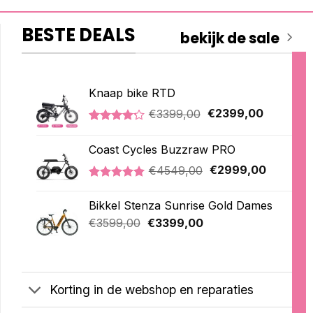
BESTE DEALS
bekijk de sale
Knaap bike RTD
Oorspronkelijke
Huidige
€
3399,00
€
2399,00
prijs
prijs
Gewaardeerd
5
was:
is:
4.20
op 5
Coast Cycles Buzzraw PRO
€3399,00.
€2399,00
gebaseerd
op
Oorspronkelijke
Huidige
€
4549,00
€
2999,00
klantbeoordelingen
prijs
prijs
Gewaardeerd
1
was:
is:
5.00
op 5
Bikkel Stenza Sunrise Gold Dames
€4549,00.
€2999,0
gebaseerd
Oorspronkelijke
Huidige
op
€
3599,00
€
3399,00
klantbeoordeling
prijs
prijs
was:
is:
€3599,00.
€3399,00.
Korting in de webshop en reparaties