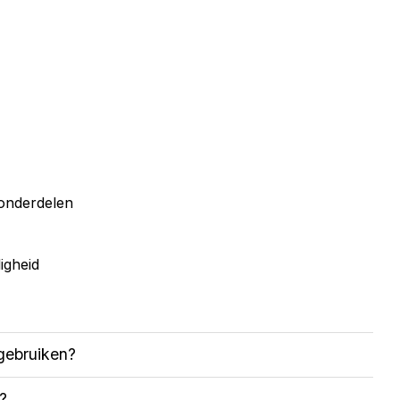
 onderdelen
igheid
gebruiken?
n?