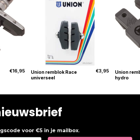
+
+
€
16,95
€
3,95
Union remblok Race
Union rem
universeel
hydro
nieuwsbrief
.
ingscode voor €5 in je mailbox