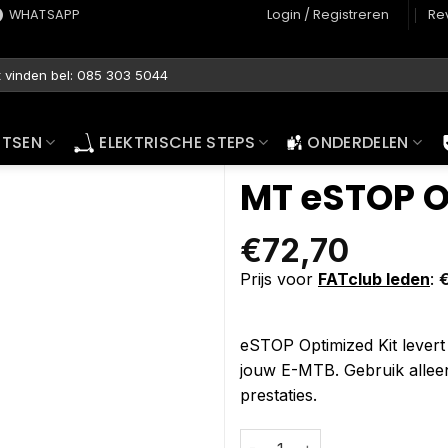
WHATSAPP
Login / Registreren
Re
ETSEN
ELEKTRISCHE STEPS
ONDERDELEN
MT eSTOP Op
€
72,70
Prijs voor
FATclub leden
:
eSTOP Optimized Kit levert
jouw E-MTB. Gebruik alle
prestaties.
MT eSTOP Optimized Kit 180/P 
Alternative: