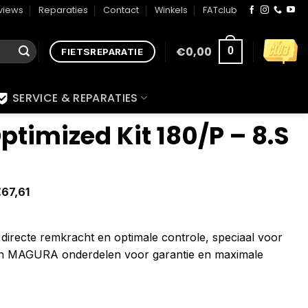
views
Reparaties
Contact
Winkels
FATclub
€
0,00
0
FIETSREPARATIE
SERVICE & REPARATIES
timized Kit 180/P – 8.S
€
67,61
 directe remkracht en optimale controle, speciaal voor
en MAGURA onderdelen voor garantie en maximale
- 8.S aantal