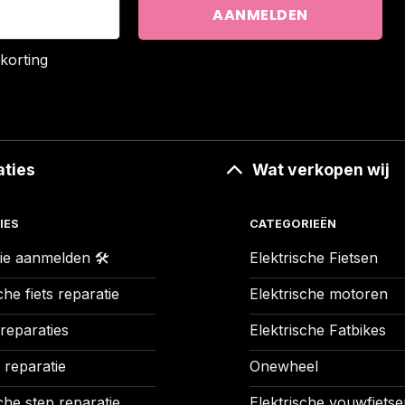
korting
aties
Wat verkopen wij
IES
CATEGORIEËN
ie aanmelden 🛠️
Elektrische Fietsen
che fiets reparatie
Elektrische motoren
 reparaties
Elektrische Fatbikes
 reparatie
Onewheel
che step reparatie
Elektrische vouwfietse