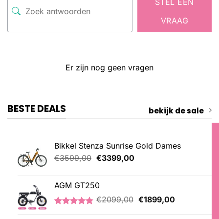
STEL EEN
VRAAG
Er zijn nog geen vragen
BESTE DEALS
bekijk de sale
Bikkel Stenza Sunrise Gold Dames
Oorspronkelijke
Huidige
€
3599,00
€
3399,00
prijs
prijs
was:
is:
AGM GT250
€3599,00.
€3399,00.
Oorspronkelijke
Huidige
€
2099,00
€
1899,00
prijs
prijs
Gewaardeerd
21
was:
is: