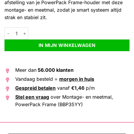
afstelling van je PowerPack Frame-houder met deze
montage- en meetmal, zodat je smart systeem altijd
strak en stabiel zit.
Montage- en meetmal, PowerPack Frame (BBP35YY) aantal
Alternative:
IN MIJN WINKELWAGEN
Meer dan
56.000 klanten
Vandaag besteld =
morgen in huis
Gespreid betalen
vanaf
€
1,46
p/m
Stel een vraag
over Montage- en meetmal,
PowerPack Frame (BBP35YY)