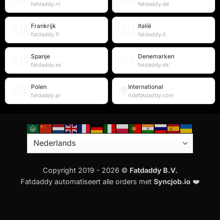
fatdaddy.nl
fatdaddy.de
Frankrijk
Italië
🇫🇷
🇮🇹
fatdaddy.fr
fatdaddy.it
Spanje
Denemarken
🇪🇸
🇩🇰
fatdaddy.es
fatdaddy.dk
Polen
International
🇵🇱
🌍
fatdaddy.pl
ridefatdaddy.com
Copyright 2019 - 2026 ©
Fatdaddy B.V.
Fatdaddy automatiseert alle orders met
Syncjob.io
❤️