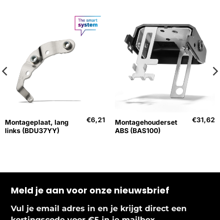
€
6,21
€
31,62
Montageplaat, lang
Montagehouderset
links (BDU37YY)
ABS (BAS100)
Meld je aan voor onze nieuwsbrief
Vul je email adres in en je krijgt direct een
.
kortingscode voor €5 in je mailbox