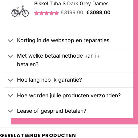
4.76
op 5
Bikkel Tuba S Dark Grey Dames
€2099,00.
€1899,00.
gebaseerd
Oorspronkelijke
Huidige
op
€
3199,00
€
3099,00
klantbeoordelingen
prijs
prijs
Gewaardeerd
1
was:
is:
5.00
op 5
€3199,00.
€3099,00.
gebaseerd
op
Korting in de webshop en reparaties
klantbeoordeling
Met welke betaalmethode kan ik
betalen?
Hoe lang heb ik garantie?
Hoe worden jullie producten verzonden?
Lease of gespreid betalen?
GERELATEERDE PRODUCTEN