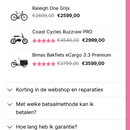
Raleigh One Grijs
Oorspronkelijke
Huidige
€
2699,00
€
2599,00
prijs
prijs
was:
is:
Coast Cycles Buzzraw PRO
€2699,00.
€2599,00.
Oorspronkelijke
Huidige
€
4549,00
€
2999,00
prijs
prijs
Gewaardeerd
1
was:
is:
5.00
op 5
Bimas Bakfiets eCargo 3.3 Premium
€4549,00.
€2999,00.
gebaseerd
Oorspronkelijke
Huidige
op
€
3799,00
€
3599,00
klantbeoordeling
prijs
prijs
Gewaardeerd
2
was:
is:
5.00
op 5
€3799,00.
€3599,00.
gebaseerd
op
Korting in de webshop en reparaties
klantbeoordelingen
Met welke betaalmethode kan ik
betalen?
Hoe lang heb ik garantie?