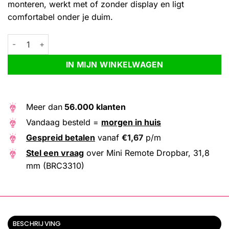
monteren, werkt met of zonder display en ligt
comfortabel onder je duim.
Mini Remote Dropbar, 31,8 mm (BRC3310) aantal
Alternative:
IN MIJN WINKELWAGEN
Meer dan
56.000 klanten
Vandaag besteld =
morgen in huis
Gespreid betalen
vanaf
€
1,67
p/m
Stel een vraag
over Mini Remote Dropbar, 31,8
mm (BRC3310)
BESCHRIJVING