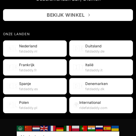
BEKIJK WINKEL
ONZE LANDEN
Nederland
Duitsland
🇳🇱
🇩🇪
fatdaddy.nl
fatdaddy.de
Frankrijk
Italië
🇫🇷
🇮🇹
fatdaddy.fr
fatdaddy.it
Spanje
Denemarken
🇪🇸
🇩🇰
fatdaddy.es
fatdaddy.dk
Polen
International
🇵🇱
🌍
fatdaddy.pl
ridefatdaddy.com