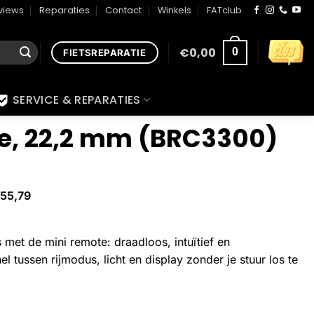
views
Reparaties
Contact
Winkels
FATclub
€
0,00
0
FIETSREPARATIE
SERVICE & REPARATIES
e, 22,2 mm (BRC3300)
55,79
 met de mini remote: draadloos, intuïtief en
el tussen rijmodus, licht en display zonder je stuur los te
00) aantal