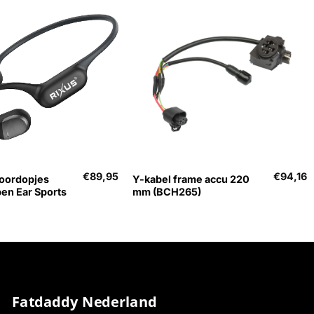
+
€
89,95
€
94,16
toordopjes
Y-kabel frame accu 220
n Ear Sports
mm (BCH265)
Fatdaddy Nederland