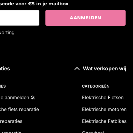
.
ngscode voor €5 in je mailbox
korting
ties
Wat verkopen wij
IES
CATEGORIEËN
ie aanmelden 🛠️
Elektrische Fietsen
che fiets reparatie
Elektrische motoren
reparaties
Elektrische Fatbikes
 reparatie
Onewheel