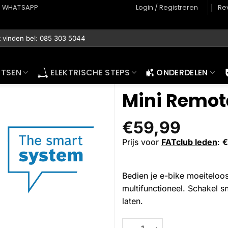
WHATSAPP
Login / Registreren
Re
ETSEN
ELEKTRISCHE STEPS
ONDERDELEN
Mini Remot
€
59,99
Prijs voor
FATclub leden
:
€
Bedien je e-bike moeiteloos
multifunctioneel. Schakel sn
laten.
Mini Remote, 22,2 mm (BRC33
Alternative: