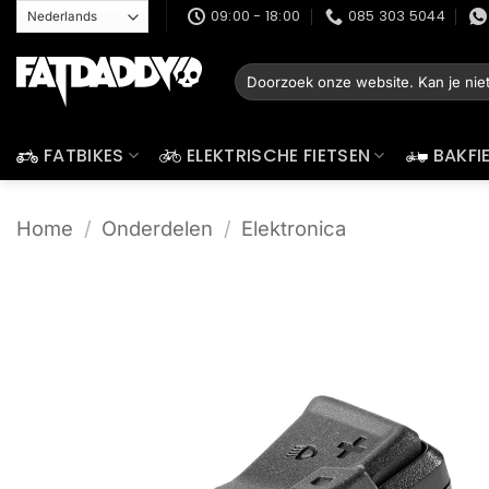
Ga
09:00 - 18:00
085 303 5044
naar
inhoud
Zoeken
naar:
FATBIKES
ELEKTRISCHE FIETSEN
BAKFI
Home
/
Onderdelen
/
Elektronica