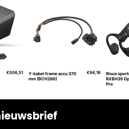
+
+
€
506,51
€
94,16
Y-kabel frame accu 370
Rixus spor
mm (BCH260)
RXBH35 Ope
Pro
nieuwsbrief