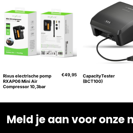
+
+
€
49,95
Rixus electrische pomp
CapacityTester
RXAP06 Mini Air
(BCT100)
Compressor 10,3bar
Meld je aan voor onze 