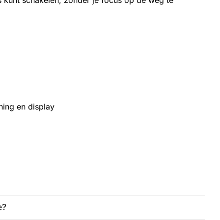
s kunt schakelen, zonder je focus op de weg te
ning en display
e?