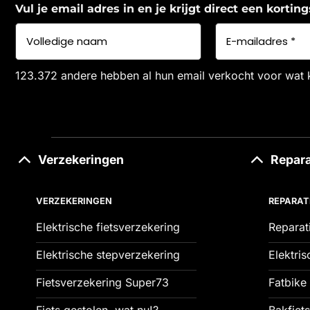
Vul je email adres in en je krijgt direct een korti
123.372 andere hebben al hun email verkocht voor wat 
Verzekeringen
Repara
VERZEKERINGEN
REPARAT
Elektrische fietsverzekering
Reparat
Elektrische stepverzekering
Elektris
Fietsverzekering Super73
Fatbike 
Fiets gestolen, wat nu!?
Bakfiets