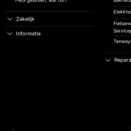
Elektris
Zakelijk
Fietsenw
Service
Informatie
Tenways
Repara