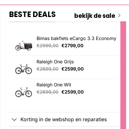
BESTE DEALS
bekijk de sale
Bimas bakfiets eCargo 3.3 Economy
Oorspronkelijke
Huidige
€
2999,00
€
2799,00
prijs
prijs
was:
is:
Raleigh One Grijs
€2999,00.
€2799,00.
Oorspronkelijke
Huidige
€
2699,00
€
2599,00
prijs
prijs
was:
is:
Raleigh One Wit
€2699,00.
€2599,00.
Oorspronkelijke
Huidige
€
2699,00
€
2599,00
prijs
prijs
was:
is:
€2699,00.
€2599,00.
Korting in de webshop en reparaties