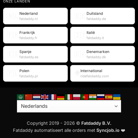
ONZE LANDEN
Nederland
Duitsland
🇳🇱
🇩🇪
fatdaddy.nl
fatdaddy.de
Frankrijk
Italië
🇫🇷
🇮🇹
fatdaddy.fr
fatdaddy.it
Spanje
Denemarken
🇪🇸
🇩🇰
fatdaddy.es
fatdaddy.dk
Polen
International
🇵🇱
🌍
fatdaddy.pl
ridefatdaddy.com
Copyright 2019 - 2026 ©
Fatdaddy B.V.
Fatdaddy automatiseert alle orders met
Syncjob.io
❤️