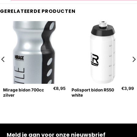
GERELATEERDE PRODUCTEN
€
8,95
€
3,99
Mirage bidon 700cc
Polisport bidon R550
zilver
white
Meld je aan voor onze nieuwsbrief