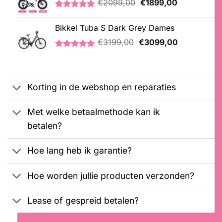
€
2099,00
€
1899,00
prijs
prijs
Gewaardeerd
1
was:
is:
5.00
op 5
Bikkel Tuba S Dark Grey Dames
€2099,00.
€1899,00.
gebaseerd
Oorspronkelijke
Huidige
op
€
3199,00
€
3099,00
klantbeoordeling
prijs
prijs
Gewaardeerd
1
was:
is:
5.00
op 5
€3199,00.
€3099,00.
gebaseerd
op
Korting in de webshop en reparaties
klantbeoordeling
Met welke betaalmethode kan ik
betalen?
Hoe lang heb ik garantie?
Hoe worden jullie producten verzonden?
Lease of gespreid betalen?