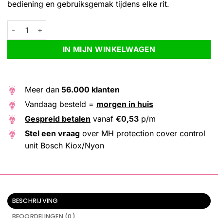
bediening en gebruiksgemak tijdens elke rit.
MH protection cover control unit Bosch Kiox/Nyon aantal
Alternative:
IN MIJN WINKELWAGEN
Meer dan
56.000 klanten
Vandaag besteld =
morgen in huis
Gespreid betalen
vanaf
€
0,53
p/m
Stel een vraag
over MH protection cover control
unit Bosch Kiox/Nyon
BESCHRIJVING
BEOORDELINGEN (0)