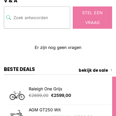
V & A
STEL EEN
VRAAG
Er zijn nog geen vragen
BESTE DEALS
bekijk de sale
Raleigh One Grijs
Oorspronkelijke
Huidige
€
2699,00
€
2599,00
prijs
prijs
was:
is:
AGM GT250 Wit
€2699,00.
€2599,00.
Oorspronkelijke
Huidige