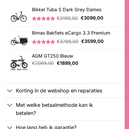
Bikkel Tuba S Dark Grey Dames
Oorspronkelijke
Huidige
€
3199,00
€
3099,00
prijs
prijs
Gewaardeerd
1
was:
is:
5.00
op 5
Bimas Bakfiets eCargo 3.3 Premium
€3199,00.
€3099,00.
gebaseerd
op
Oorspronkelijke
Huidige
€
3799,00
€
3599,00
klantbeoordeling
prijs
prijs
Gewaardeerd
2
was:
is:
5.00
op 5
AGM GT250 Blauw
€3799,00.
€3599,00.
gebaseerd
Oorspronkelijke
Huidige
op
€
2099,00
€
1899,00
klantbeoordelingen
prijs
prijs
was:
is:
€2099,00.
€1899,00.
Korting in de webshop en reparaties
Met welke betaalmethode kan ik
betalen?
Hoe lang heb ik garantie?