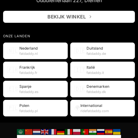
Ouddiemerlaan 227, Diemen
BEKIJK WINKEL
ONZE LANDEN
Nederland
Duitsland
🇳🇱
🇩🇪
fatdaddy.nl
fatdaddy.de
Frankrijk
Italië
🇫🇷
🇮🇹
fatdaddy.fr
fatdaddy.it
Spanje
Denemarken
🇪🇸
🇩🇰
fatdaddy.es
fatdaddy.dk
Polen
International
🇵🇱
🌍
fatdaddy.pl
ridefatdaddy.com