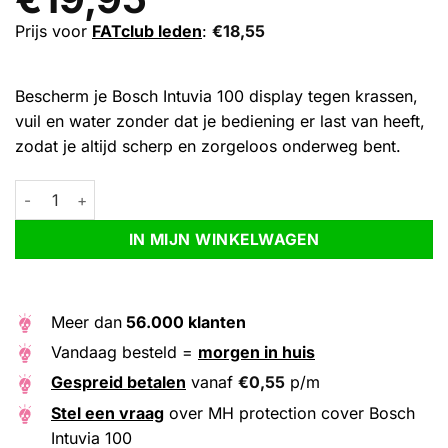
Prijs voor
FATclub leden
:
€
18,55
Bescherm je Bosch Intuvia 100 display tegen krassen,
vuil en water zonder dat je bediening er last van heeft,
zodat je altijd scherp en zorgeloos onderweg bent.
MH protection cover Bosch Intuvia 100 aantal
Alternative:
IN MIJN WINKELWAGEN
Meer dan
56.000 klanten
Vandaag besteld =
morgen in huis
Gespreid betalen
vanaf
€
0,55
p/m
Stel een vraag
over MH protection cover Bosch
Intuvia 100