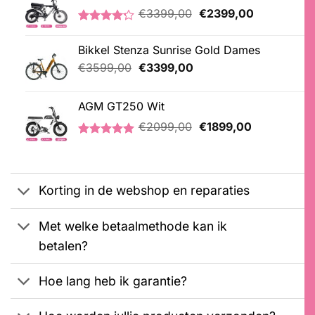
Oorspronkelijke
Huidige
€
3399,00
€
2399,00
prijs
prijs
Gewaardeerd
5
was:
is:
4.20
op 5
Bikkel Stenza Sunrise Gold Dames
€3399,00.
€2399,00.
gebaseerd
op
Oorspronkelijke
Huidige
€
3599,00
€
3399,00
klantbeoordelingen
prijs
prijs
was:
is:
AGM GT250 Wit
€3599,00.
€3399,00.
Oorspronkelijke
Huidige
€
2099,00
€
1899,00
prijs
prijs
Gewaardeerd
1
was:
is:
5.00
op 5
€2099,00.
€1899,00.
gebaseerd
op
Korting in de webshop en reparaties
klantbeoordeling
Met welke betaalmethode kan ik
betalen?
Hoe lang heb ik garantie?