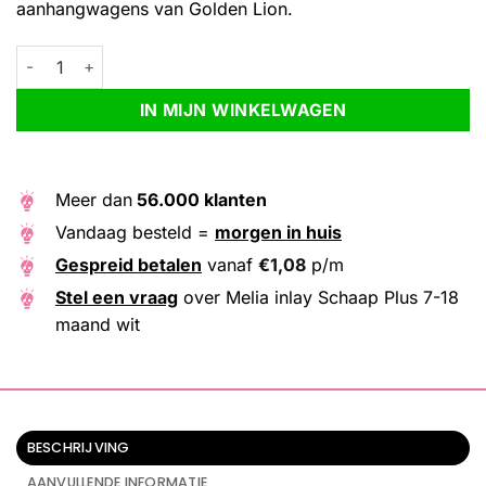
aanhangwagens van Golden Lion.
Melia inlay Schaap Plus 7-18 maand wit aantal
Alternative:
IN MIJN WINKELWAGEN
Meer dan
56.000 klanten
Vandaag besteld =
morgen in huis
Gespreid betalen
vanaf
€
1,08
p/m
Stel een vraag
over Melia inlay Schaap Plus 7-18
maand wit
BESCHRIJVING
AANVULLENDE INFORMATIE