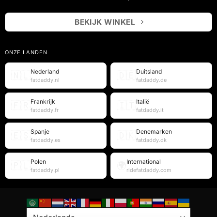
BEKIJK WINKEL
ONZE LANDEN
Nederland
Duitsland
🇳🇱
🇩🇪
fatdaddy.nl
fatdaddy.de
Frankrijk
Italië
🇫🇷
🇮🇹
fatdaddy.fr
fatdaddy.it
Spanje
Denemarken
🇪🇸
🇩🇰
fatdaddy.es
fatdaddy.dk
Polen
International
🇵🇱
🌍
fatdaddy.pl
ridefatdaddy.com