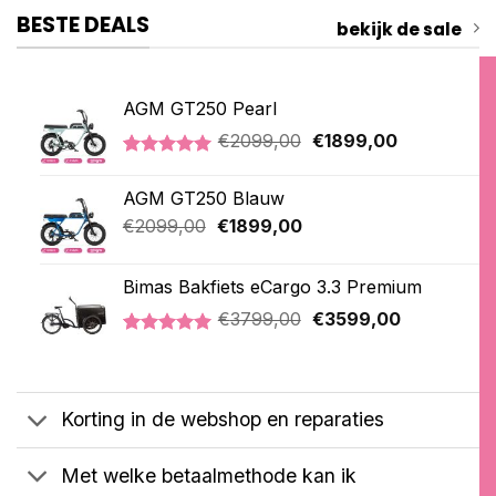
BESTE DEALS
bekijk de sale
AGM GT250 Pearl
Oorspronkelijke
Huidige
€
2099,00
€
1899,00
prijs
prijs
Gewaardeerd
2
was:
is:
5.00
op 5
AGM GT250 Blauw
€2099,00.
€1899,00.
gebaseerd
op
Oorspronkelijke
Huidige
€
2099,00
€
1899,00
klantbeoordelingen
prijs
prijs
was:
is:
Bimas Bakfiets eCargo 3.3 Premium
€2099,00.
€1899,00.
Oorspronkelijke
Huidige
€
3799,00
€
3599,00
prijs
prijs
Gewaardeerd
2
was:
is:
5.00
op 5
€3799,00.
€3599,00.
gebaseerd
op
Korting in de webshop en reparaties
klantbeoordelingen
Met welke betaalmethode kan ik