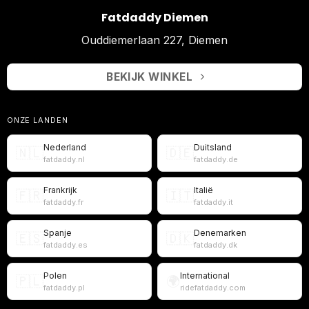
Fatdaddy Diemen
Ouddiemerlaan 227, Diemen
BEKIJK WINKEL
ONZE LANDEN
Nederland
Duitsland
🇳🇱
🇩🇪
fatdaddy.nl
fatdaddy.de
Frankrijk
Italië
🇫🇷
🇮🇹
fatdaddy.fr
fatdaddy.it
Spanje
Denemarken
🇪🇸
🇩🇰
fatdaddy.es
fatdaddy.dk
Polen
International
🇵🇱
🌍
fatdaddy.pl
ridefatdaddy.com