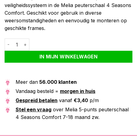
veiligheidssysteem in de Melia peuterschaal 4 Seasons
Comfort. Geschikt voor gebruik in diverse
weersomstandigheden en eenvoudig te monteren op
geschikte frames.
Melia 5-punts peuterschaal 4 Seasons Comfort 7-18 maand zw. 
Alternative:
IN MIJN WINKELWAGEN
Meer dan
56.000 klanten
Vandaag besteld =
morgen in huis
Gespreid betalen
vanaf
€
3,40
p/m
Stel een vraag
over Melia 5-punts peuterschaal
4 Seasons Comfort 7-18 maand zw.