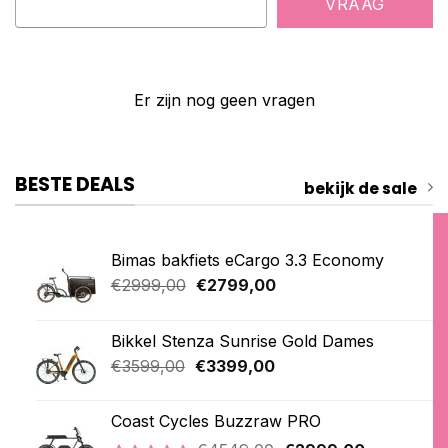
VRAAG
Er zijn nog geen vragen
BESTE DEALS
bekijk de sale
Bimas bakfiets eCargo 3.3 Economy
Oorspronkelijke
Huidige
€
2999,00
€
2799,00
prijs
prijs
was:
is:
Bikkel Stenza Sunrise Gold Dames
€2999,00.
€2799,00.
Oorspronkelijke
Huidige
€
3599,00
€
3399,00
prijs
prijs
was:
is:
Coast Cycles Buzzraw PRO
€3599,00.
€3399,00.
Oorspronkelijke
Huidige