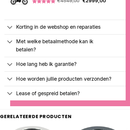
€
4549,00
€
2999,00
prijs
prijs
Gewaardeerd
1
was:
is:
5.00
op 5
€4549,00.
€2999,00.
gebaseerd
op
Korting in de webshop en reparaties
klantbeoordeling
Met welke betaalmethode kan ik
betalen?
Hoe lang heb ik garantie?
Hoe worden jullie producten verzonden?
Lease of gespreid betalen?
GERELATEERDE PRODUCTEN