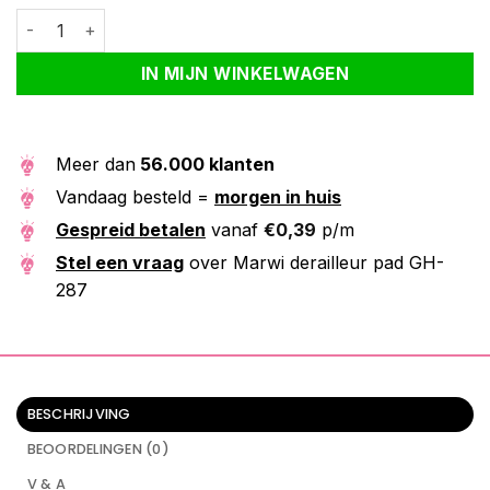
Marwi derailleur pad GH-287 aantal
Alternative:
IN MIJN WINKELWAGEN
Meer dan
56.000 klanten
Vandaag besteld =
morgen in huis
Gespreid betalen
vanaf
€
0,39
p/m
Stel een vraag
over Marwi derailleur pad GH-
287
BESCHRIJVING
BEOORDELINGEN (0)
V & A