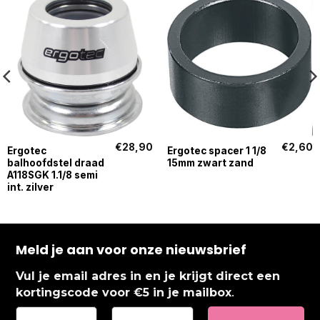
€
28,90
€
2,60
Ergotec
Ergotec spacer 1 1/8
balhoofdstel draad
15mm zwart zand
A118SGK 1.1/8 semi
int. zilver
Meld je aan voor onze nieuwsbrief
Vul je email adres in en je krijgt direct een
.
kortingscode voor €5 in je mailbox