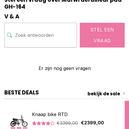
GH-164
V & A
STEL EEN
VRAAG
Er zijn nog geen vragen
BESTE DEALS
bekijk de sale
Knaap bike RTD
Oorspronkelijke
Huidige
€
3399,00
€
2399,00
prijs
prijs