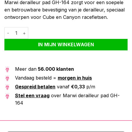
Marwi derailleur pad GH-164 zorgt voor een soepele
en betrouwbare bevestiging van je derailleur, speciaal
ontworpen voor Cube en Canyon racefietsen.
Marwi derailleur pad GH-164 aantal
Alternative:
IN MIJN WINKELWAGEN
Meer dan
56.000 klanten
Vandaag besteld =
morgen in huis
Gespreid betalen
vanaf
€
0,33
p/m
Stel een vraag
over Marwi derailleur pad GH-
164