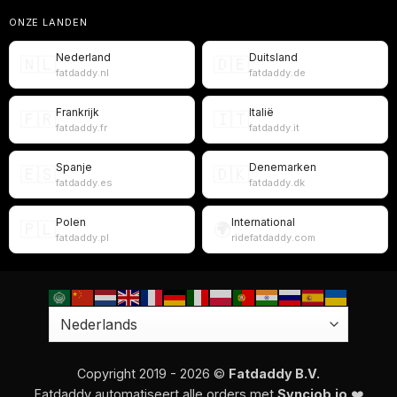
ONZE LANDEN
Nederland
Duitsland
🇳🇱
🇩🇪
fatdaddy.nl
fatdaddy.de
Frankrijk
Italië
🇫🇷
🇮🇹
fatdaddy.fr
fatdaddy.it
Spanje
Denemarken
🇪🇸
🇩🇰
fatdaddy.es
fatdaddy.dk
Polen
International
🇵🇱
🌍
fatdaddy.pl
ridefatdaddy.com
Copyright 2019 - 2026 ©
Fatdaddy B.V.
Fatdaddy automatiseert alle orders met
Syncjob.io
❤️