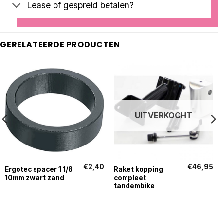
Lease of gespreid betalen?
GERELATEERDE PRODUCTEN
UITVERKOCHT
€
2,40
€
46,95
Ergotec spacer 1 1/8
Raket kopping
10mm zwart zand
compleet
tandembike