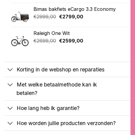
Gewaardeerd
5
was:
is:
4.20
op 5
Bimas bakfiets eCargo 3.3 Economy
€3399,00.
€2399,00.
gebaseerd
op
Oorspronkelijke
Huidige
€
2999,00
€
2799,00
klantbeoordelingen
prijs
prijs
was:
is:
Raleigh One Wit
€2999,00.
€2799,00.
Oorspronkelijke
Huidige
€
2699,00
€
2599,00
prijs
prijs
was:
is:
€2699,00.
€2599,00.
Korting in de webshop en reparaties
Met welke betaalmethode kan ik
betalen?
Hoe lang heb ik garantie?
Hoe worden jullie producten verzonden?