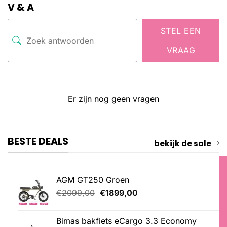
V & A
STEL EEN
VRAAG
Er zijn nog geen vragen
BESTE DEALS
bekijk de sale
AGM GT250 Groen
Oorspronkelijke
Huidige
€
2099,00
€
1899,00
prijs
prijs
was:
is:
Bimas bakfiets eCargo 3.3 Economy
€2099,00.
€1899,00.