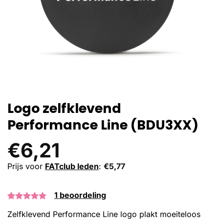
Logo zelfklevend
Performance Line (BDU3XX)
€
6,21
Prijs voor
FATclub leden
:
€
5,77
1
beoordeling
Gewaardeerd
1
Zelfklevend Performance Line logo plakt moeiteloos
5.00
op 5