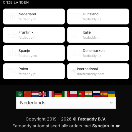
ONZE LANDEN
Nederland
Duitsland
🇳🇱
🇩🇪
fatdaddy.nl
fatdaddy.de
Frankrijk
Italië
🇫🇷
🇮🇹
fatdaddy.fr
fatdaddy.it
Spanje
Denemarken
🇪🇸
🇩🇰
fatdaddy.es
fatdaddy.dk
Polen
International
🇵🇱
🌍
fatdaddy.pl
ridefatdaddy.com
Copyright 2019 - 2026 ©
Fatdaddy B.V.
Fatdaddy automatiseert alle orders met
Syncjob.io
❤️