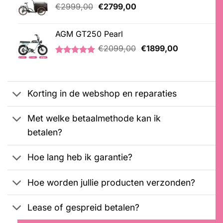
Oorspronkelijke
Huidige
€
2999,00
€
2799,00
prijs
prijs
was:
is:
AGM GT250 Pearl
€2999,00.
€2799,00.
Oorspronkelijke
Huidige
€
2099,00
€
1899,00
prijs
prijs
Gewaardeerd
2
was:
is:
5.00
op 5
€2099,00.
€1899,00.
gebaseerd
op
Korting in de webshop en reparaties
klantbeoordelingen
Met welke betaalmethode kan ik
betalen?
Hoe lang heb ik garantie?
Hoe worden jullie producten verzonden?
Lease of gespreid betalen?