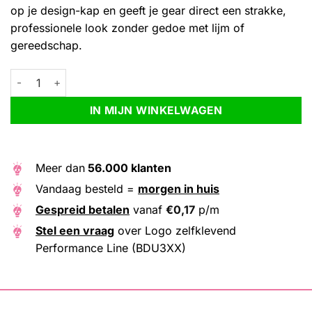
gebaseerd
op je design-kap en geeft je gear direct een strakke,
op
professionele look zonder gedoe met lijm of
klantbeoordeling
gereedschap.
Logo zelfklevend Performance Line (BDU3XX) aantal
Alternative:
IN MIJN WINKELWAGEN
Meer dan
56.000 klanten
Vandaag besteld =
morgen in huis
Gespreid betalen
vanaf
€
0,17
p/m
Stel een vraag
over Logo zelfklevend
Performance Line (BDU3XX)