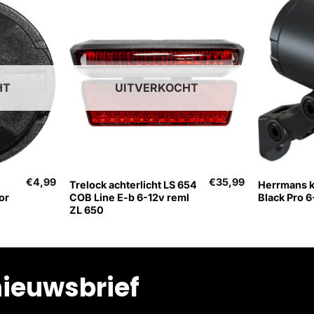
HT
UITVERKOCHT
+
+
€
4,99
€
35,99
Trelock achterlicht LS 654
Herrmans 
or
COB Line E-b 6-12v reml
Black Pro 6
ZL 650
nieuwsbrief