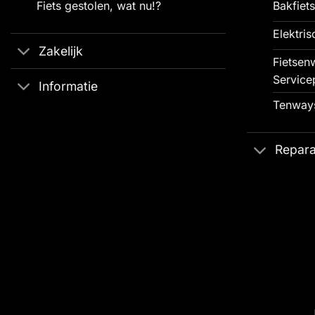
Fiets gestolen, wat nu!?
Bakfiets
Elektris
Zakelijk
Fietsenw
Service
Informatie
Tenways
Repara