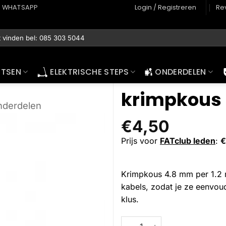
WHATSAPP
Login / Registreren
Re
ETSEN
ELEKTRISCHE STEPS
ONDERDELEN
krimpkous 
onderdelen
€
4,50
Prijs voor
FATclub leden
:
€
Krimpkous 4.8 mm per 1.2 me
kabels, zodat je ze eenvou
klus.
krimpkous 4.8/2.4 mm per 1.2m
Alternative: