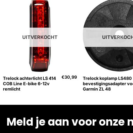
UITVERKOCHT
UITVERKOC
+
+
€
30,99
Trelock achterlicht LS 414
Trelock koplamp LS480
COB Line E-bike 6-12v
bevestigingsadapter vo
remlicht
Garmin ZL 48
Meld je aan voor onze 