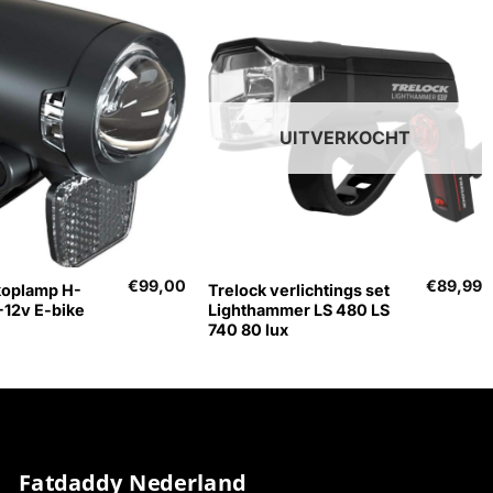
UITVERKOCHT
+
€
99,00
€
89,99
koplamp H-
Trelock verlichtings set
-12v E-bike
Lighthammer LS 480 LS
740 80 lux
Fatdaddy Nederland