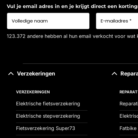
Vul je email adres in en je krijgt direct een korti
123.372 andere hebben al hun email verkocht voor wat 
Verzekeringen
Repara
VERZEKERINGEN
REPARAT
Elektrische fietsverzekering
Reparat
Elektrische stepverzekering
Elektris
Fietsverzekering Super73
Fatbike 