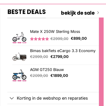
BESTE DEALS
bekijk de sale
Mate X 250W Sterling Moss
Oorspronkelijke
Huidige
€
2999,00
€
899,00
prijs
prijs
Gewaardeerd
3
was:
is:
5.00
op 5
Bimas bakfiets eCargo 3.3 Economy
€2999,00.
€899,00.
gebaseerd
op
Oorspronkelijke
Huidige
€
2999,00
€
2799,00
klantbeoordelingen
prijs
prijs
was:
is:
AGM GT250 Blauw
€2999,00.
€2799,00.
Oorspronkelijke
Huidige
€
2099,00
€
1899,00
prijs
prijs
was:
is:
€2099,00.
€1899,00.
Korting in de webshop en reparaties