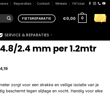
views
Reparaties
Contact
Winkels
FATclub
€
0,00
0
FIETSREPARATIE
SERVICE & REPARATIES
4.8/2.4 mm per 1.2mtr
4,19
ter zorgt voor een strakke en veilige isolatie van je
dig beschermt tegen slijtage en vocht. Handig voor elke
tr aantal