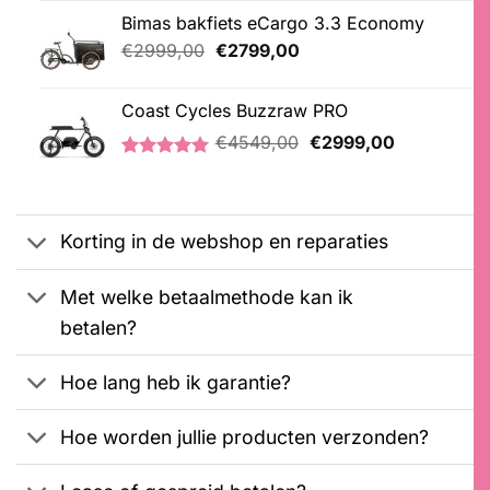
was:
is:
5.00
op 5
Bimas bakfiets eCargo 3.3 Economy
€3799,00.
€3599,00.
gebaseerd
op
Oorspronkelijke
Huidige
€
2999,00
€
2799,00
klantbeoordelingen
prijs
prijs
was:
is:
Coast Cycles Buzzraw PRO
€2999,00.
€2799,00.
Oorspronkelijke
Huidige
€
4549,00
€
2999,00
prijs
prijs
Gewaardeerd
1
was:
is:
5.00
op 5
€4549,00.
€2999,00.
gebaseerd
op
Korting in de webshop en reparaties
klantbeoordeling
Met welke betaalmethode kan ik
betalen?
Hoe lang heb ik garantie?
Hoe worden jullie producten verzonden?