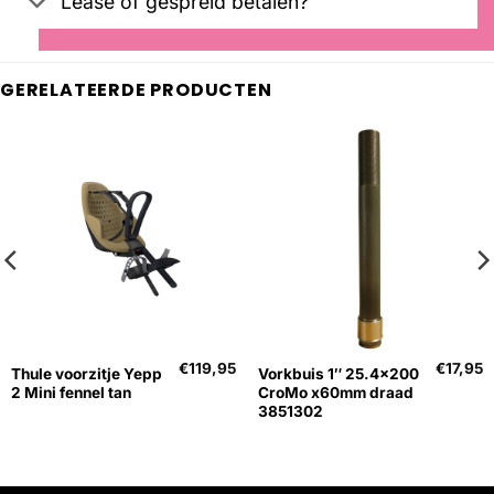
Lease of gespreid betalen?
GERELATEERDE PRODUCTEN
€
119,95
€
17,95
Thule voorzitje Yepp
Vorkbuis 1″ 25.4×200
2 Mini fennel tan
CroMo x60mm draad
3851302