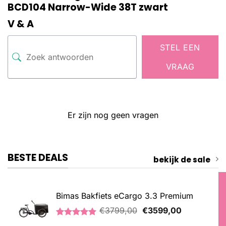
BCD104 Narrow-Wide 38T zwart
V & A
STEL EEN
VRAAG
Er zijn nog geen vragen
BESTE DEALS
bekijk de sale
Bimas Bakfiets eCargo 3.3 Premium
Oorspronkelijke
Huidige
€
3799,00
€
3599,00
prijs
prijs
Gewaardeerd
2