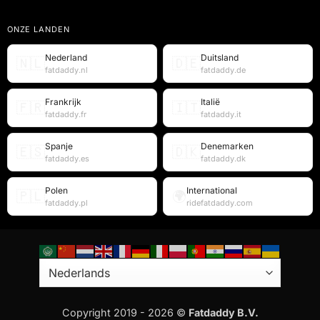
ONZE LANDEN
Nederland
Duitsland
🇳🇱
🇩🇪
fatdaddy.nl
fatdaddy.de
Frankrijk
Italië
🇫🇷
🇮🇹
fatdaddy.fr
fatdaddy.it
Spanje
Denemarken
🇪🇸
🇩🇰
fatdaddy.es
fatdaddy.dk
Polen
International
🇵🇱
🌍
fatdaddy.pl
ridefatdaddy.com
Copyright 2019 - 2026 ©
Fatdaddy B.V.