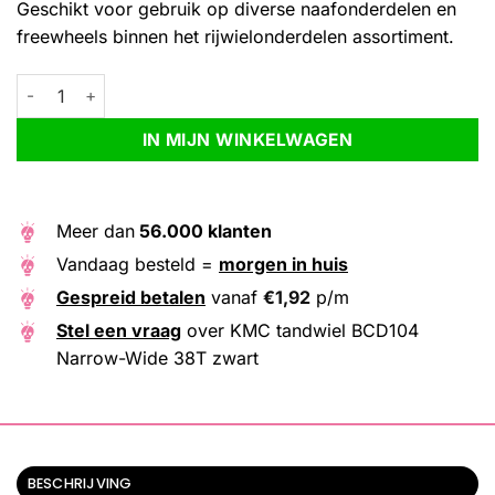
Geschikt voor gebruik op diverse naafonderdelen en
freewheels binnen het rijwielonderdelen assortiment.
KMC tandwiel BCD104 Narrow-Wide 38T zwart aantal
Alternative:
IN MIJN WINKELWAGEN
Meer dan
56.000 klanten
Vandaag besteld =
morgen in huis
Gespreid betalen
vanaf
€
1,92
p/m
Stel een vraag
over KMC tandwiel BCD104
Narrow-Wide 38T zwart
BESCHRIJVING