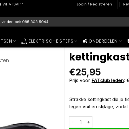
WHATSAPP
Login / Registreren
Re
ETSEN
ELEKTRISCHE STEPS
ONDERDELEN
kettingkas
sten
€
25,95
Prijs voor
FATclub leden
:
Strakke kettingkast die je f
tegen vuil en slijtage, zodat
kettingkast 24 lakdoek mat zwa
Alternative: