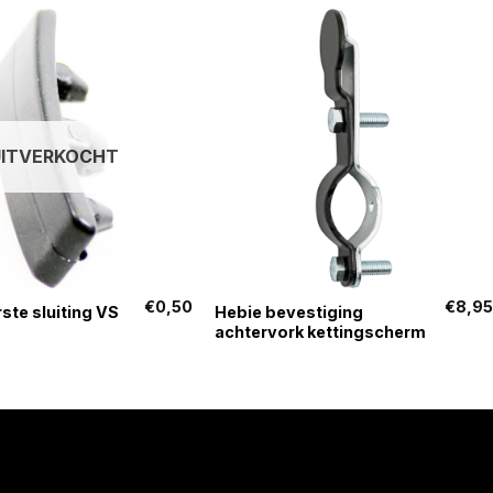
UITVERKOCHT
+
€
0,50
€
8,9
ste sluiting VS
Hebie bevestiging
achtervork kettingscherm