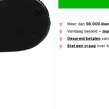
Meer dan
56.000 kla
Vandaag besteld =
mor
Gespreid betalen
van
Stel een vraag
over k