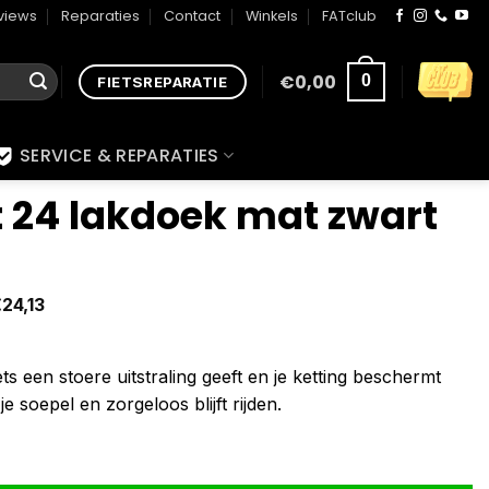
views
Reparaties
Contact
Winkels
FATclub
€
0,00
0
FIETSREPARATIE
SERVICE & REPARATIES
t 24 lakdoek mat zwart
€
24,13
iets een stoere uitstraling geeft en je ketting beschermt
 je soepel en zorgeloos blijft rijden.
rt aantal