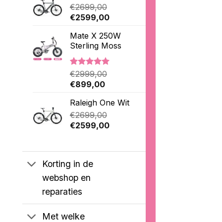
€
2699,00
Oorspronkelijke
Huidige
€
2599,00
prijs
prijs
Mate X 250W
was:
is:
Sterling Moss
€2699,00.
€2599,00.
Gewaardeerd
3
€
2999,00
5.00
op 5
Oorspronkelijke
Huidige
€
899,00
gebaseerd
prijs
prijs
op
Raleigh One Wit
was:
is:
klantbeoordelingen
€2999,00.
€
2699,00
€899,00.
Oorspronkelijke
Huidige
€
2599,00
prijs
prijs
was:
is:
€2699,00.
€2599,00.
Korting in de
webshop en
reparaties
Met welke