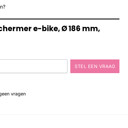
en?
schermer e-bike, Ø 186 mm,
STEL EEN VRAAG
 geen vragen