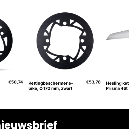
+
+
€
50,74
€
53,78
Kettingbeschermer e-
Hesling ke
bike, Ø 170 mm, zwart
Prisma 46t
nieuwsbrief