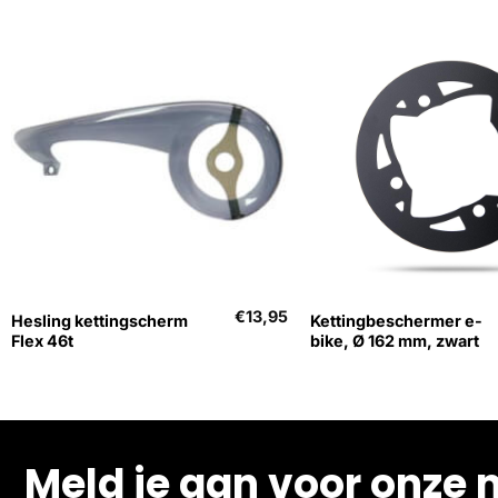
+
+
€
13,95
Hesling kettingscherm
Kettingbeschermer e-
Flex 46t
bike, Ø 162 mm, zwart
Meld je aan voor onze 