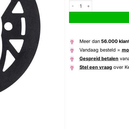
Kettingbeschermer e-bike, Ø 1
Alternative:
Meer dan
56.000 klan
Vandaag besteld =
mo
Gespreid betalen
van
Stel een vraag
over Ke