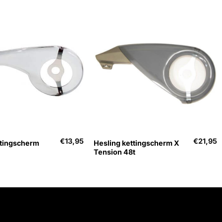
+
€
13,95
€
21,95
ttingscherm
Hesling kettingscherm X
Tension 48t