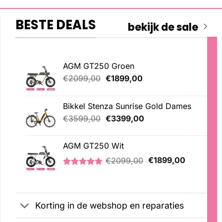
BESTE DEALS
bekijk de sale
AGM GT250 Groen
Oorspronkelijke
Huidige
€
2099,00
€
1899,00
prijs
prijs
was:
is:
Bikkel Stenza Sunrise Gold Dames
€2099,00.
€1899,00.
Oorspronkelijke
Huidige
€
3599,00
€
3399,00
prijs
prijs
was:
is:
AGM GT250 Wit
€3599,00.
€3399,00.
Oorspronkelijke
Huidige
€
2099,00
€
1899,00
prijs
prijs
Gewaardeerd
1
was:
is:
5.00
op 5
€2099,00.
€1899,00
gebaseerd
op
Korting in de webshop en reparaties
klantbeoordeling