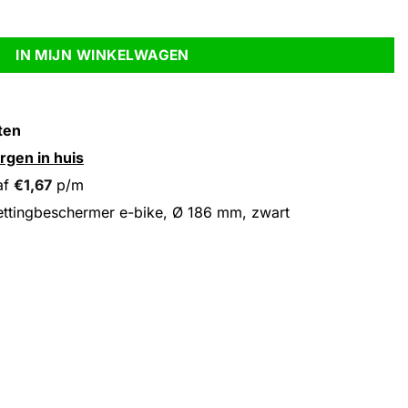
86 mm, zwart aantal
IN MIJN WINKELWAGEN
ten
rgen in huis
af
€
1,67
p/m
ttingbeschermer e-bike, Ø 186 mm, zwart