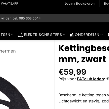
WHATSAPP
Login / Registreren
Re
ETSEN
ELEKTRISCHE STEPS
ONDERDELEN
Kettingbes
chermen
mm, zwart
€
59,99
Prijs voor
FATclub leden
:
€
Bescherm je ketting tegen v
Lichtgewicht en stevig, zod