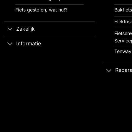
Fiets gestolen, wat nu!?
Bakfiets
Elektris
Zakelijk
Fietsenw
Service
Informatie
Tenways
Repara