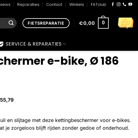
views
Reparaties
Contact
Winkels
FATclub
€
0,00
0
FIETSREPARATIE
SERVICE & REPARATIES
chermer e-bike, Ø 186
55,79
uil en slijtage met deze kettingbeschermer voor e-bikes.
at je zorgeloos blijft rijden zonder gedoe of onderhoud.