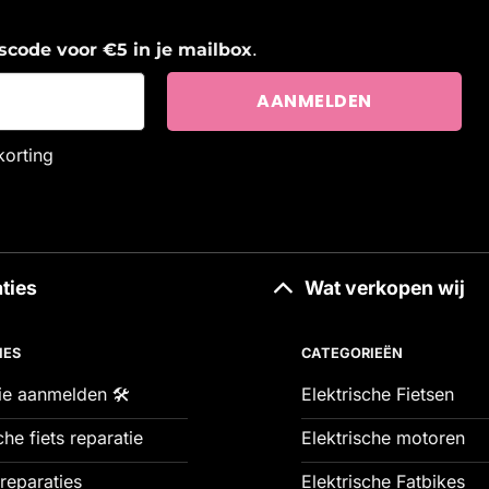
.
ngscode voor €5 in je mailbox
korting
ties
Wat verkopen wij
IES
CATEGORIEËN
ie aanmelden 🛠️
Elektrische Fietsen
che fiets reparatie
Elektrische motoren
reparaties
Elektrische Fatbikes