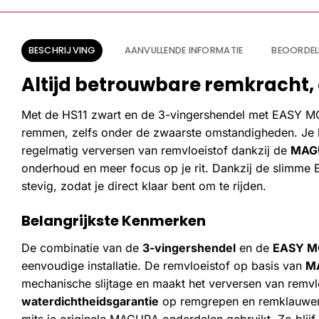
BESCHRIJVING
AANVULLENDE INFORMATIE
BEOORDEL
Altijd betrouwbare remkracht,
Met de HS11 zwart en de 3-vingershendel met EASY MO
remmen, zelfs onder de zwaarste omstandigheden. Je ho
regelmatig verversen van remvloeistof dankzij de
MAGU
onderhoud en meer focus op je rit. Dankzij de slimm
stevig, zodat je direct klaar bent om te rijden.
Belangrijkste Kenmerken
De combinatie van de
3-vingershendel
en de
EASY M
eenvoudige installatie. De remvloeistof op basis van
MA
mechanische slijtage en maakt het verversen van remv
waterdichtheidsgarantie
op remgrepen en remklauwen/c