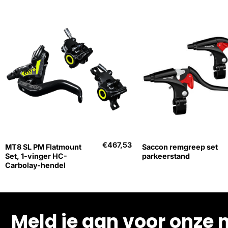
+
+
€
467,53
MT8 SL PM Flatmount
Saccon remgreep set
Set, 1-vinger HC-
parkeerstand
Carbolay-hendel
Meld je aan voor onze 