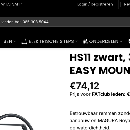
WHATSAPP
Login / Registreren
Re
ETSEN
ELEKTRISCHE STEPS
ONDERDELEN
HS11 zwart,
EASY MOUN
€
74,12
Prijs voor
FATclub leden
:
€
Betrouwbaar remmen zonde
aanbouw en MAGURA Royal Bl
op waterdichtheid.