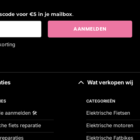
.
ngscode voor €5 in je mailbox
korting
ties
Wat verkopen wij
IES
CATEGORIEËN
ie aanmelden 🛠️
Elektrische Fietsen
che fiets reparatie
Elektrische motoren
reparaties
Elektrische Fatbikes