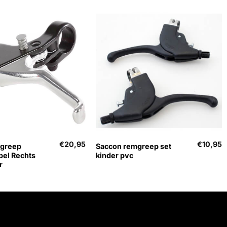
+
€
20,95
€
10,95
mgreep
Saccon remgreep set
bel Rechts
kinder pvc
r