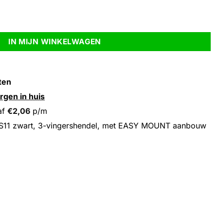
, met EASY MOUNT aanbouw aantal
IN MIJN WINKELWAGEN
ten
rgen in huis
af
€
2,06
p/m
S11 zwart, 3-vingershendel, met EASY MOUNT aanbouw