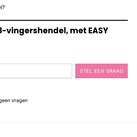
l?
, 3-vingershendel, met EASY
STEL EEN VRAAG
 geen vragen