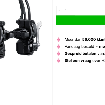
HS11 zwart, 3-vingershendel
Alternative:
Meer dan
56.000 klan
Vandaag besteld =
mo
Gespreid betalen
van
Stel een vraag
over H