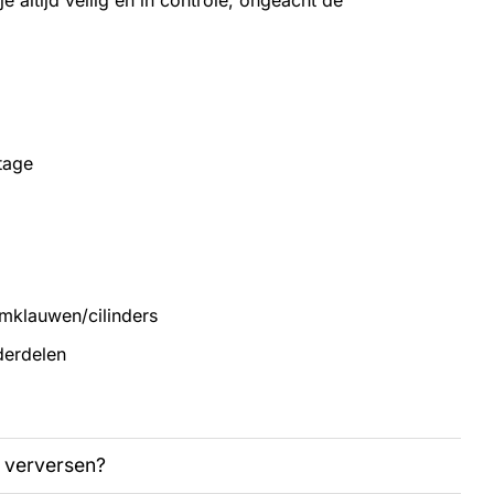
e altijd veilig en in controle, ongeacht de
tage
mklauwen/cilinders
derdelen
e verversen?