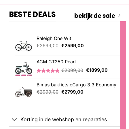
BESTE DEALS
bekijk de sale
Raleigh One Wit
Oorspronkelijke
Huidige
€
2699,00
€
2599,00
prijs
prijs
was:
is:
AGM GT250 Pearl
€2699,00.
€2599,00.
Oorspronkelijke
Huidige
€
2099,00
€
1899,00
prijs
prijs
Gewaardeerd
2
was:
is:
5.00
op 5
Bimas bakfiets eCargo 3.3 Economy
€2099,00.
€1899,00
gebaseerd
Oorspronkelijke
Huidige
op
€
2999,00
€
2799,00
klantbeoordelingen
prijs
prijs
was:
is:
€2999,00.
€2799,00.
Korting in de webshop en reparaties