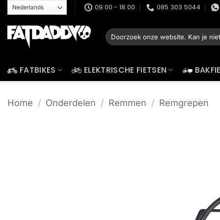
Ga
09:00 - 18:00
085 303 5044
naar
inhoud
Zoeken
naar:
FATBIKES
ELEKTRISCHE FIETSEN
BAKFI
Home
/
Onderdelen
/
Remmen
/
Remgrepen