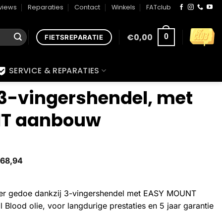
views
Reparaties
Contact
Winkels
FATclub
€
0,00
0
FIETSREPARATIE
SERVICE & REPARATIES
 3-vingershendel, met
T aanbouw
68,94
r gedoe dankzij 3-vingershendel met EASY MOUNT
ood olie, voor langdurige prestaties en 5 jaar garantie