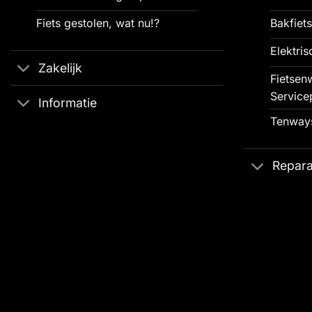
Fiets gestolen, wat nu!?
Bakfiets
Elektris
Zakelijk
Fietsenw
Service
Informatie
Tenways
Repara