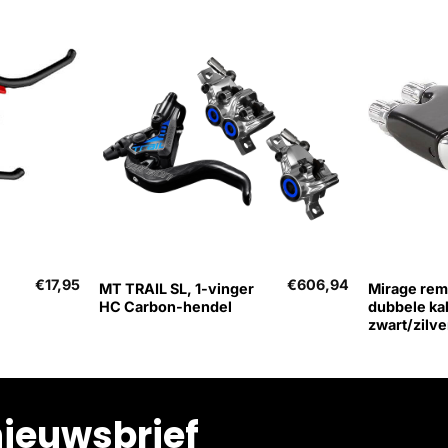
+
+
€
17,95
€
606,94
MT TRAIL SL, 1-vinger
Mirage re
HC Carbon-hendel
dubbele ka
zwart/zilve
nieuwsbrief