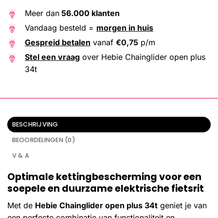
Meer dan
56.000 klanten
Vandaag besteld =
morgen in huis
Gespreid betalen
vanaf
€
0,75
p/m
Stel een vraag
over Hebie Chainglider open plus
34t
BESCHRIJVING
BEOORDELINGEN (0)
V & A
Optimale kettingbescherming voor een
soepele en duurzame elektrische fietsrit
Met de
Hebie Chainglider open plus 34t
geniet je van
een perfecte combinatie van functionaliteit en