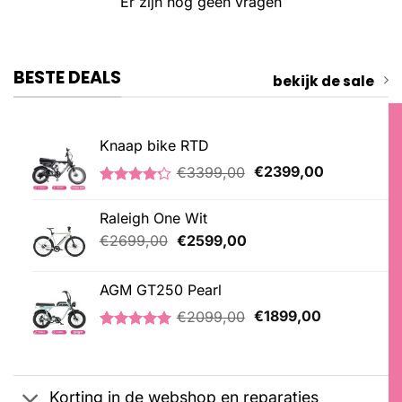
Er zijn nog geen vragen
BESTE DEALS
bekijk de sale
Knaap bike RTD
Oorspronkelijke
Huidige
€
3399,00
€
2399,00
prijs
prijs
Gewaardeerd
5
was:
is:
4.20
op 5
Raleigh One Wit
€3399,00.
€2399,00.
gebaseerd
op
Oorspronkelijke
Huidige
€
2699,00
€
2599,00
klantbeoordelingen
prijs
prijs
was:
is:
AGM GT250 Pearl
€2699,00.
€2599,00.
Oorspronkelijke
Huidige
€
2099,00
€
1899,00
prijs
prijs
Gewaardeerd
2
was:
is:
5.00
op 5
€2099,00.
€1899,00.
gebaseerd
op
Korting in de webshop en reparaties
klantbeoordelingen