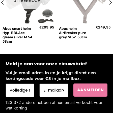
UITVERKOCHT
€
299,95
€
249,95
Abus smart helm
Abus helm
Hyp-E Bl.Ace
AirBreaker pure
gleam silver M 54-
grey M 52-58cm
58cm
Meld je aan voor onze nieuwsbrief
Vul je email adres in en je krijgt direct een
.
kortingscode voor €5 in je mailbox
123.372 andere hebben al hun email verkocht voor
wat korting