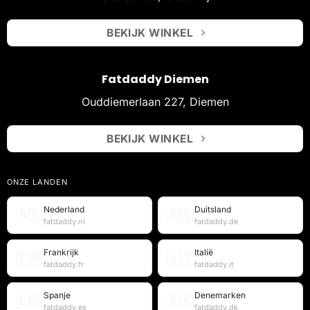
BEKIJK WINKEL
Fatdaddy Diemen
Ouddiemerlaan 227, Diemen
BEKIJK WINKEL
ONZE LANDEN
Nederland
Duitsland
🇳🇱
🇩🇪
fatdaddy.nl
fatdaddy.de
Frankrijk
Italië
🇫🇷
🇮🇹
fatdaddy.fr
fatdaddy.it
Spanje
Denemarken
🇪🇸
🇩🇰
fatdaddy.es
fatdaddy.dk