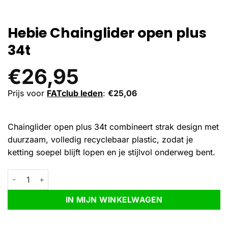
Hebie Chainglider open plus
34t
€
26,95
Prijs voor
FATclub leden
:
€
25,06
Chainglider open plus 34t combineert strak design met
duurzaam, volledig recyclebaar plastic, zodat je
ketting soepel blijft lopen en je stijlvol onderweg bent.
Hebie Chainglider open plus 34t aantal
Alternative:
IN MIJN WINKELWAGEN