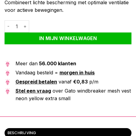
Combineert lichte bescherming met optimale ventilatie
voor actieve bewegingen.
Gato windbreaker mesh vest neon yellow extra small aantal
Alternative:
IN MIJN WINKELWAGEN
Meer dan
56.000 klanten
Vandaag besteld =
morgen in huis
Gespreid betalen
vanaf
€
0,83
p/m
Stel een vraag
over Gato windbreaker mesh vest
neon yellow extra small
BESCHRIJVING