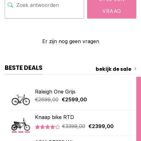
VRAAG
Er zijn nog geen vragen
BESTE DEALS
bekijk de sale
Raleigh One Grijs
Oorspronkelijke
Huidige
€
2699,00
€
2599,00
prijs
prijs
was:
is:
Knaap bike RTD
€2699,00.
€2599,00.
Oorspronkelijke
Huidige
€
3399,00
€
2399,00
prijs
prijs
Gewaardeerd
5
was:
is:
4.20
op 5