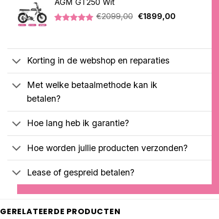
AGM GT250 Wit
€3399,00.
€2399,00.
gebaseerd
Oorspronkelijke
Huidige
op
€
2099,00
€
1899,00
klantbeoordelingen
prijs
prijs
Gewaardeerd
1
was:
is:
5.00
op 5
€2099,00.
€1899,00.
gebaseerd
op
Korting in de webshop en reparaties
klantbeoordeling
Met welke betaalmethode kan ik
betalen?
Hoe lang heb ik garantie?
Hoe worden jullie producten verzonden?
Lease of gespreid betalen?
GERELATEERDE PRODUCTEN