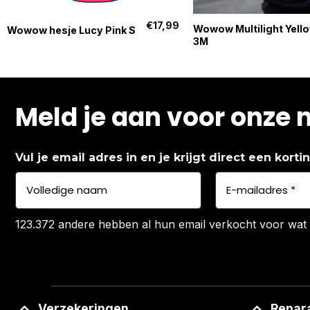
+
+
€
17,99
Wowow Multilight Yell
Wowow hesje Lucy Pink S
3M
Meld je aan voor onze 
Vul je email adres in en je krijgt direct een kort
123.372 andere hebben al hun email verkocht voor wat 
Verzekeringen
Repar