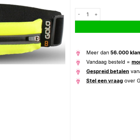
Gato sport usb led belt water
Alternative:
Meer dan
56.000 kla
Vandaag besteld =
mor
Gespreid betalen
van
Stel een vraag
over G