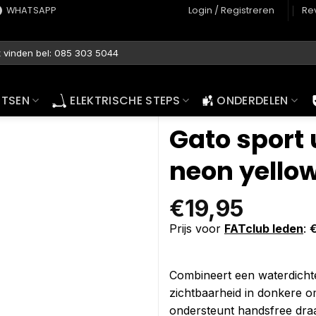
WHATSAPP
Login / Registreren
Re
ETSEN
ELEKTRISCHE STEPS
ONDERDELEN
Gato sport 
neon yello
€
19,95
Prijs voor
FATclub leden
:
Combineert een waterdicht
zichtbaarheid in donkere o
ondersteunt handsfree draagc