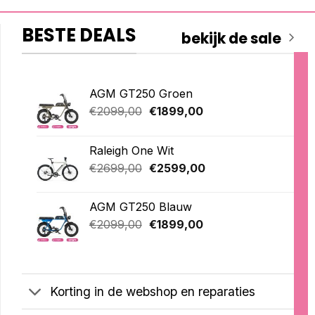
BESTE DEALS
bekijk de sale
AGM GT250 Groen
Oorspronkelijke
Huidige
€
2099,00
€
1899,00
prijs
prijs
was:
is:
Raleigh One Wit
€2099,00.
€1899,00.
Oorspronkelijke
Huidige
€
2699,00
€
2599,00
prijs
prijs
was:
is:
AGM GT250 Blauw
€2699,00.
€2599,00.
Oorspronkelijke
Huidige
€
2099,00
€
1899,00
prijs
prijs
was:
is:
€2099,00.
€1899,00.
Korting in de webshop en reparaties