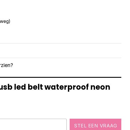
 weg)
rzien?
 usb led belt waterproof neon
STEL EEN VRAAG