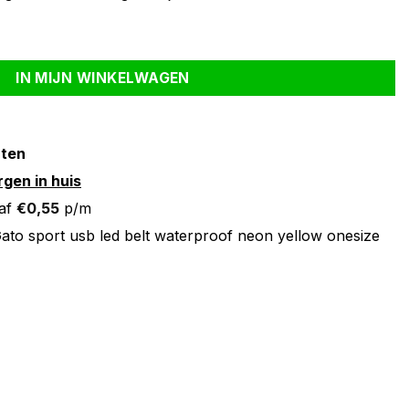
proof neon yellow onesize aantal
IN MIJN WINKELWAGEN
nten
gen in huis
af
€
0,55
p/m
ato sport usb led belt waterproof neon yellow onesize