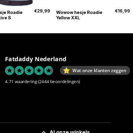
+
€
29,99
€
16,99
je Roadie
Wowow hesje Roadie
tive S
Yellow XXL
Fatdaddy Nederland
Wat onze klanten zeggen
4.71 waardering
(2444 beoordelingen)
Al onze winkels