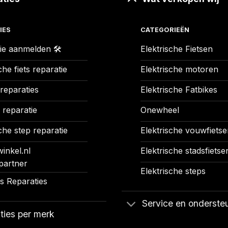
IES
CATEGORIEËN
ie aanmelden 🛠️
Elektrische Fietsen
che fiets reparatie
Elektrische motoren
 reparaties
Elektrische Fatbikes
 reparatie
Onewheel
che step reparatie
Elektrische vouwfietse
inkel.nl
Elektrische stadsfietse
partner
Elektrische steps
 Reparaties
Service en onderste
ties per merk