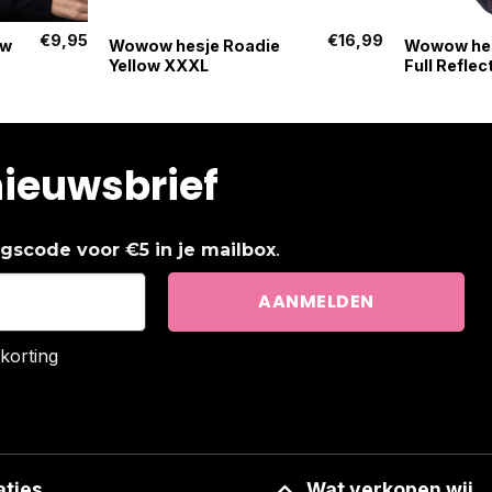
+
+
€
9,95
€
16,99
ow
Wowow hesje Roadie
Wowow hes
Yellow XXXL
Full Reflec
nieuwsbrief
.
ingscode voor €5 in je mailbox
korting
aties
Wat verkopen wij