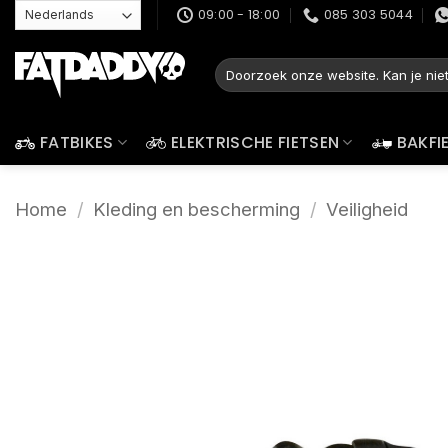
Ga
09:00 - 18:00
085 303 5044
naar
inhoud
Zoeken
naar:
FATBIKES
ELEKTRISCHE FIETSEN
BAKFI
Home
/
Kleding en bescherming
/
Veiligheid