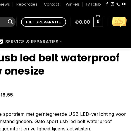
views
Reparaties
Contact
Winkels
FATclub
€
0,00
0
FIETSREPARATIE
SERVICE & REPARATIES
usb led belt waterproof
w onesize
€
18,55
e sportriem met geïntegreerde USB LED-verlichting voor
mstandigheden. Gato sport usb led belt waterproof
omfort en veiligheid tijdens activiteiten.