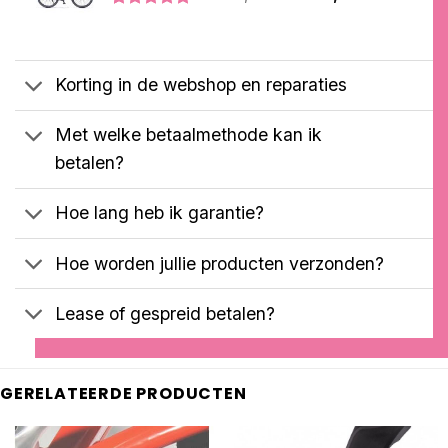
prijs
prijs
Gewaardeerd
1
was:
is:
5.00
op 5
€3199,00.
€3099,00.
gebaseerd
op
Korting in de webshop en reparaties
klantbeoordeling
Met welke betaalmethode kan ik
betalen?
Hoe lang heb ik garantie?
Hoe worden jullie producten verzonden?
Lease of gespreid betalen?
GERELATEERDE PRODUCTEN