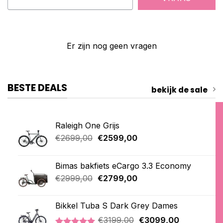
Er zijn nog geen vragen
BESTE DEALS
bekijk de sale
Raleigh One Grijs
Oorspronkelijke
Huidige
€
2699,00
€
2599,00
prijs
prijs
was:
is:
Bimas bakfiets eCargo 3.3 Economy
€2699,00.
€2599,00.
Oorspronkelijke
Huidige
€
2999,00
€
2799,00
prijs
prijs
was:
is:
Bikkel Tuba S Dark Grey Dames
€2999,00.
€2799,00.
Oorspronkelijke
Huidige
€
3199,00
€
3099,00