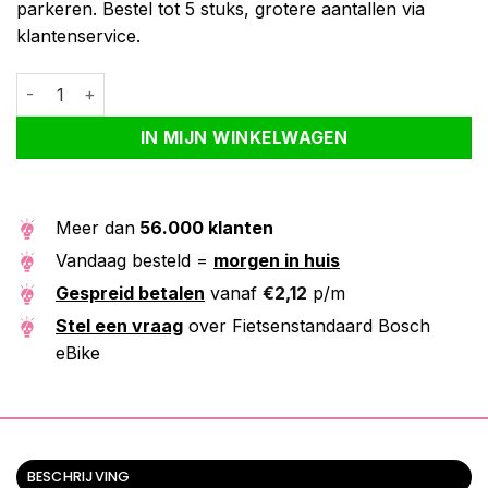
parkeren. Bestel tot 5 stuks, grotere aantallen via
klantenservice.
Fietsenstandaard Bosch eBike aantal
Alternative:
IN MIJN WINKELWAGEN
Meer dan
56.000 klanten
Vandaag besteld =
morgen in huis
Gespreid betalen
vanaf
€
2,12
p/m
Stel een vraag
over Fietsenstandaard Bosch
eBike
BESCHRIJVING