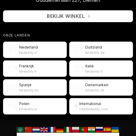
BEKIJK WINKEL
ONZE LANDEN
Nederland
Duitsland
🇳🇱
🇩🇪
fatdaddy.nl
fatdaddy.de
Frankrijk
Italië
🇫🇷
🇮🇹
fatdaddy.fr
fatdaddy.it
Spanje
Denemarken
🇪🇸
🇩🇰
fatdaddy.es
fatdaddy.dk
Polen
International
🇵🇱
🌍
fatdaddy.pl
ridefatdaddy.com