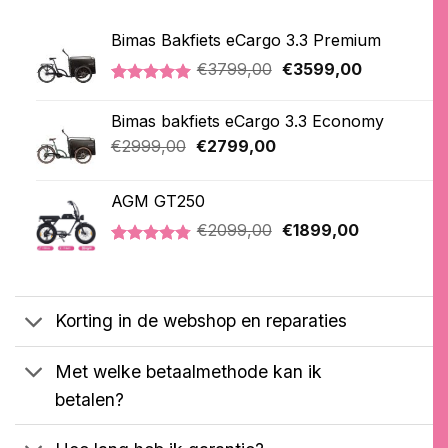
Bimas Bakfiets eCargo 3.3 Premium
Oorspronkelijke
Huidige
€
3799,00
€
3599,00
prijs
prijs
Gewaardeerd
2
was:
is:
5.00
op 5
Bimas bakfiets eCargo 3.3 Economy
€3799,00.
€3599,00.
gebaseerd
op
Oorspronkelijke
Huidige
€
2999,00
€
2799,00
klantbeoordelingen
prijs
prijs
was:
is:
AGM GT250
€2999,00.
€2799,00.
Oorspronkelijke
Huidige
€
2099,00
€
1899,00
prijs
prijs
Gewaardeerd
21
was:
is:
4.76
op 5
€2099,00.
€1899,00.
gebaseerd
op
Korting in de webshop en reparaties
klantbeoordelingen
Met welke betaalmethode kan ik
betalen?