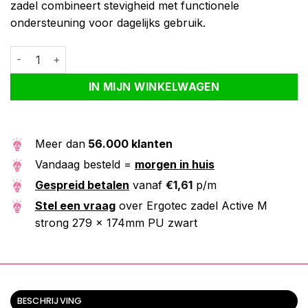
zadel combineert stevigheid met functionele
ondersteuning voor dagelijks gebruik.
Ergotec zadel Active M strong 279 x 174mm PU zwart aantal
Alternative:
IN MIJN WINKELWAGEN
Meer dan
56.000 klanten
Vandaag besteld =
morgen in huis
Gespreid betalen
vanaf
€
1,61
p/m
Stel een vraag
over Ergotec zadel Active M
strong 279 x 174mm PU zwart
BESCHRIJVING