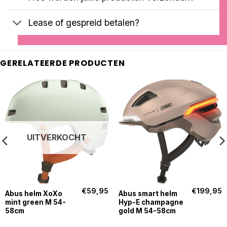
Lease of gespreid betalen?
GERELATEERDE PRODUCTEN
UITVERKOCHT
€
59,95
€
199,95
Abus helm XoXo
Abus smart helm
mint green M 54-
Hyp-E champagne
58cm
gold M 54-58cm