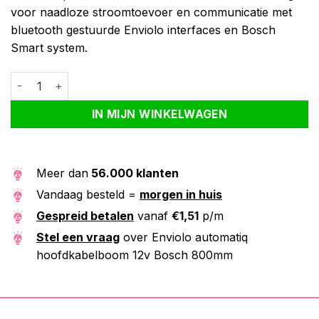
voor naadloze stroomtoevoer en communicatie met
bluetooth gestuurde Enviolo interfaces en Bosch
Smart system.
Enviolo automatiq hoofdkabelboom 12v Bosch 800mm aantal
Alternative:
IN MIJN WINKELWAGEN
Meer dan
56.000 klanten
Vandaag besteld =
morgen in huis
Gespreid betalen
vanaf
€
1,51
p/m
Stel een vraag
over Enviolo automatiq
hoofdkabelboom 12v Bosch 800mm