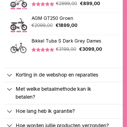
Oorspronkelijke
Huidige
€
2999,00
€
899,00
prijs
prijs
Gewaardeerd
3
was:
is:
5.00
op 5
AGM GT250 Groen
€2999,00.
€899,00.
gebaseerd
op
Oorspronkelijke
Huidige
€
2099,00
€
1899,00
klantbeoordelingen
prijs
prijs
was:
is:
Bikkel Tuba S Dark Grey Dames
€2099,00.
€1899,00.
Oorspronkelijke
Huidige
€
3199,00
€
3099,00
prijs
prijs
Gewaardeerd
1
was:
is:
5.00
op 5
€3199,00.
€3099,00.
gebaseerd
op
Korting in de webshop en reparaties
klantbeoordeling
Met welke betaalmethode kan ik
betalen?
Hoe lang heb ik garantie?
Hoe worden jullie producten verzonden?