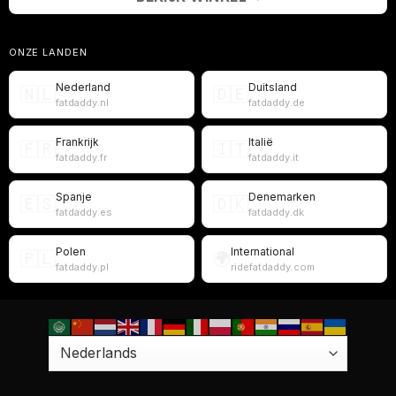
ONZE LANDEN
Nederland
Duitsland
🇳🇱
🇩🇪
fatdaddy.nl
fatdaddy.de
Frankrijk
Italië
🇫🇷
🇮🇹
fatdaddy.fr
fatdaddy.it
Spanje
Denemarken
🇪🇸
🇩🇰
fatdaddy.es
fatdaddy.dk
Polen
International
🇵🇱
🌍
fatdaddy.pl
ridefatdaddy.com