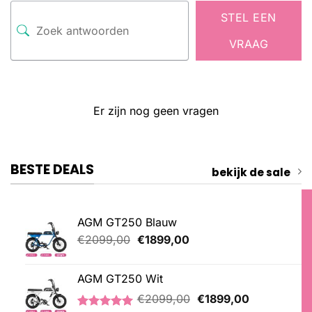
STEL EEN
VRAAG
Er zijn nog geen vragen
BESTE DEALS
bekijk de sale
AGM GT250 Blauw
Oorspronkelijke
Huidige
€
2099,00
€
1899,00
prijs
prijs
was:
is:
AGM GT250 Wit
€2099,00.
€1899,00.
Oorspronkelijke
Huidige
€
2099,00
€
1899,00
prijs
prijs