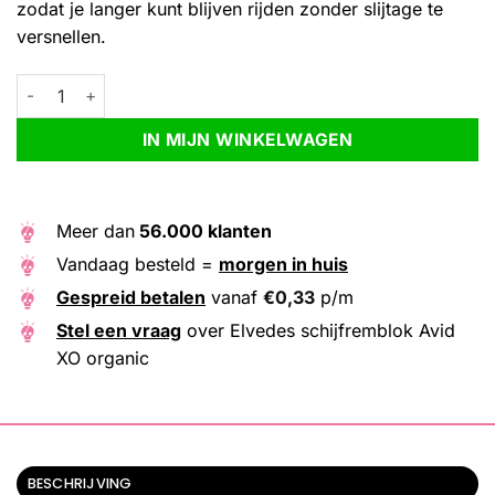
zodat je langer kunt blijven rijden zonder slijtage te
versnellen.
Elvedes schijfremblok Avid XO organic aantal
Alternative:
IN MIJN WINKELWAGEN
Meer dan
56.000 klanten
Vandaag besteld =
morgen in huis
Gespreid betalen
vanaf
€
0,33
p/m
Stel een vraag
over Elvedes schijfremblok Avid
XO organic
BESCHRIJVING