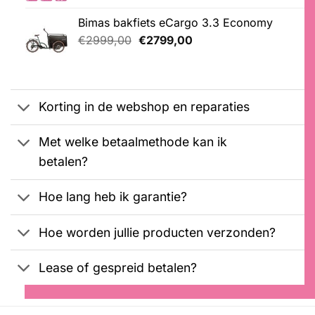
Gewaardeerd
1
was:
is:
5.00
op 5
Bimas bakfiets eCargo 3.3 Economy
€2099,00.
€1899,00.
gebaseerd
Oorspronkelijke
Huidige
op
€
2999,00
€
2799,00
klantbeoordeling
prijs
prijs
was:
is:
€2999,00.
€2799,00.
Korting in de webshop en reparaties
Met welke betaalmethode kan ik
betalen?
Hoe lang heb ik garantie?
Hoe worden jullie producten verzonden?
Lease of gespreid betalen?