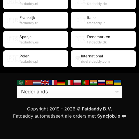
🇳🇱
🇩🇪
fatdaddy.nl
fatdaddy.de
Frankrijk
Italië
🇫🇷
🇮🇹
fatdaddy.fr
fatdaddy.it
Spanje
Denemarken
🇪🇸
🇩🇰
fatdaddy.es
fatdaddy.dk
Polen
International
🇵🇱
🌍
fatdaddy.pl
ridefatdaddy.com
Copyright 2019 - 2026 ©
Fatdaddy B.V.
Fatdaddy automatiseert alle orders met
Syncjob.io
❤️