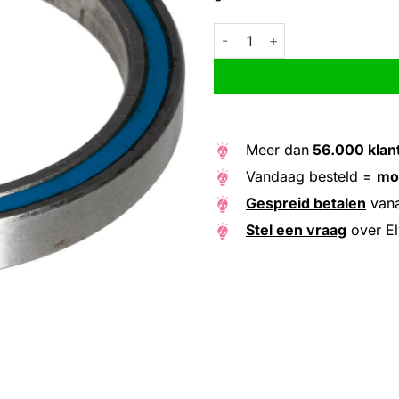
Elvedes balhoofd lager 1-3/8 (
Alternative:
Meer dan
56.000 klan
Vandaag besteld =
mo
Gespreid betalen
van
Stel een vraag
over El