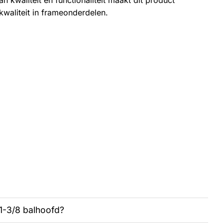
n kwaliteit en functionaliteit maakt dit product
pkwaliteit in frameonderdelen.
n 1-3/8 balhoofd?