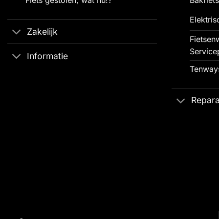
Elektris
Zakelijk
Fietsenw
Service
Informatie
Tenways
Repara