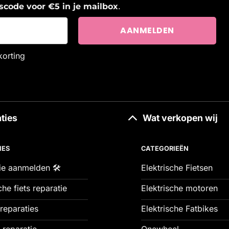
.
ngscode voor €5 in je mailbox
korting
ties
Wat verkopen wij
IES
CATEGORIEËN
ie aanmelden 🛠️
Elektrische Fietsen
che fiets reparatie
Elektrische motoren
reparaties
Elektrische Fatbikes
 reparatie
Onewheel