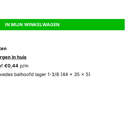
44 x 35 x 5) aantal
IN MIJN WINKELWAGEN
ten
rgen in huis
af
€
0,44
p/m
vedes balhoofd lager 1-3/8 (44 x 35 x 5)