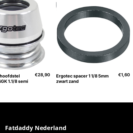
+
€
28,90
€
1,60
lhoofdstel
Ergotec spacer 1 1/8 5mm
SGK 1.1/8 semi
zwart zand
Fatdaddy Nederland