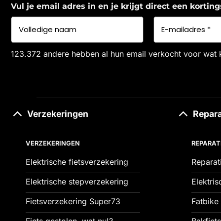
Vul je email adres in en je krijgt direct een korti
123.372 andere hebben al hun email verkocht voor wat 
Verzekeringen
Repara
VERZEKERINGEN
REPARAT
Elektrische fietsverzekering
Reparat
Elektrische stepverzekering
Elektris
Fietsverzekering Super73
Fatbike 
Fiets gestolen, wat nu!?
Bakfiets