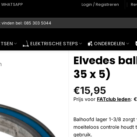
WHATSAPP
Login / Registreren
Re
ETSEN
ELEKTRISCHE STEPS
ONDERDELEN
Elvedes bal
n
35 x 5)
€
15,95
Prijs voor
FATclub leden
:
€
Balhoofd lager 1-3/8 zorgt 
moeiteloos controle houdt t
gebruik.