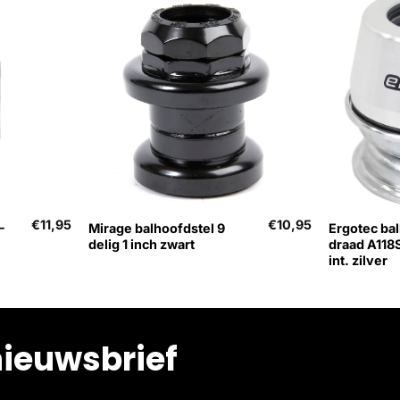
+
+
€
11,95
€
10,95
-
Mirage balhoofdstel 9
Ergotec ba
delig 1 inch zwart
draad A118
int. zilver
nieuwsbrief