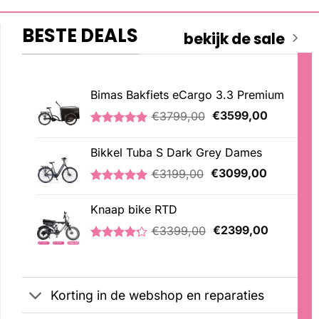
BESTE DEALS
bekijk de sale
Bimas Bakfiets eCargo 3.3 Premium
Oorspronkelijke
Huidige
€
3799,00
€
3599,00
prijs
prijs
Gewaardeerd
2
was:
is:
5.00
op 5
Bikkel Tuba S Dark Grey Dames
€3799,00.
€3599,00
gebaseerd
op
Oorspronkelijke
Huidige
€
3199,00
€
3099,00
klantbeoordelingen
prijs
prijs
Gewaardeerd
1
was:
is:
5.00
op 5
Knaap bike RTD
€3199,00.
€3099,00
gebaseerd
Oorspronkelijke
Huidige
op
€
3399,00
€
2399,00
klantbeoordeling
prijs
prijs
Gewaardeerd
5
was:
is:
4.20
op 5
€3399,00.
€2399,00
gebaseerd
op
Korting in de webshop en reparaties
klantbeoordelingen