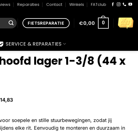
views
Reparaties
Contact
Winkels
FATclub
€
0,00
0
FIETSREPARATIE
SERVICE & REPARATIES
hoofd lager 1-3/8 (44 x
14,83
voor soepele en stille stuurbewegingen, zodat jij
ijdens elke rit. Eenvoudig te monteren en duurzaam in