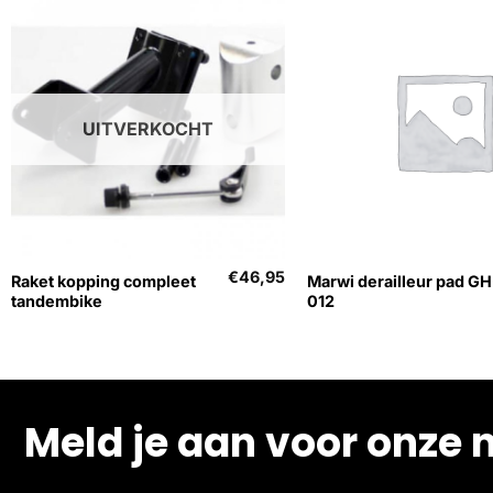
UITVERKOCHT
+
+
€
46,95
Raket kopping compleet
Marwi derailleur pad GH
tandembike
012
Meld je aan voor onze 