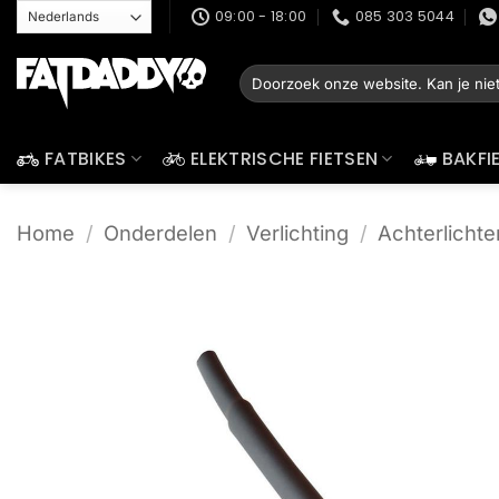
Ga
09:00 - 18:00
085 303 5044
naar
inhoud
Zoeken
naar:
FATBIKES
ELEKTRISCHE FIETSEN
BAKFI
Home
/
Onderdelen
/
Verlichting
/
Achterlichte