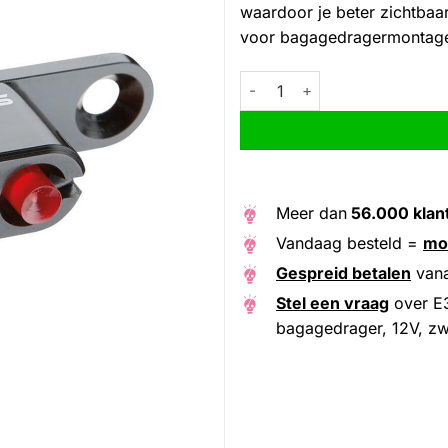
waardoor je beter zichtbaar 
voor bagagedragermontag
E3 Tail Light 2, achterlicht v
Alternative:
Meer dan
56.000 klan
Vandaag besteld =
mo
Gespreid betalen
van
Stel een vraag
over E3
bagagedrager, 12V, zw