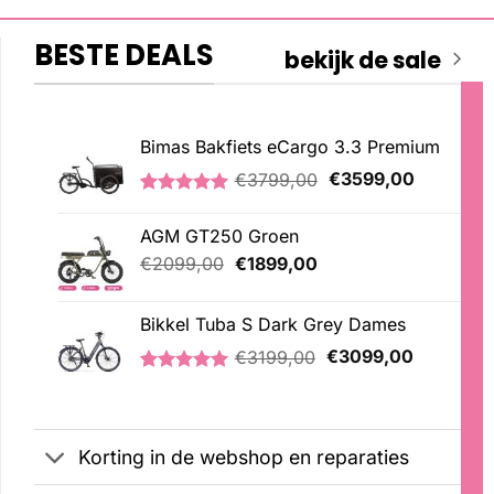
BESTE DEALS
bekijk de sale
Bimas Bakfiets eCargo 3.3 Premium
Oorspronkelijke
Huidige
€
3799,00
€
3599,00
prijs
prijs
Gewaardeerd
2
was:
is:
5.00
op 5
AGM GT250 Groen
€3799,00.
€3599,00
gebaseerd
op
Oorspronkelijke
Huidige
€
2099,00
€
1899,00
klantbeoordelingen
prijs
prijs
was:
is:
Bikkel Tuba S Dark Grey Dames
€2099,00.
€1899,00.
Oorspronkelijke
Huidige
€
3199,00
€
3099,00
prijs
prijs
Gewaardeerd
1
was:
is:
5.00
op 5
€3199,00.
€3099,00
gebaseerd
op
Korting in de webshop en reparaties
klantbeoordeling