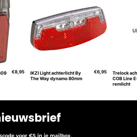
U
+
+
€
8,95
€
6,95
309
IKZI Light achterlicht By
Trelock ach
The Way dynamo 80mm
COB Line E
remlicht
nieuwsbrief
.
ngscode voor €5 in je mailbox