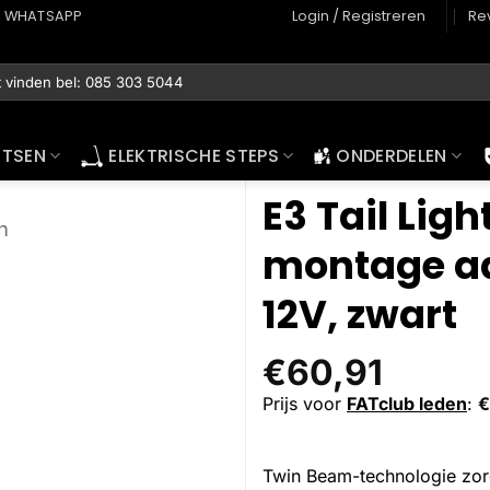
WHATSAPP
Login / Registreren
Re
ETSEN
ELEKTRISCHE STEPS
ONDERDELEN
E3 Tail Ligh
n
montage aa
12V, zwart
€
60,91
Prijs voor
FATclub leden
:
€
Twin Beam-technologie zorgt