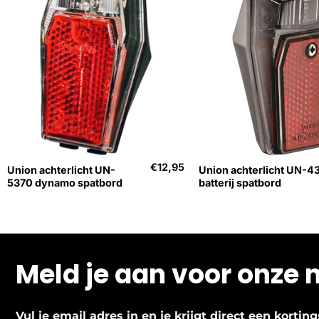
+
+
€
12,95
Union achterlicht UN-
Union achterlicht UN-4
5370 dynamo spatbord
batterij spatbord
Meld je aan voor onze 
Vul je email adres in en je krijgt direct een korti