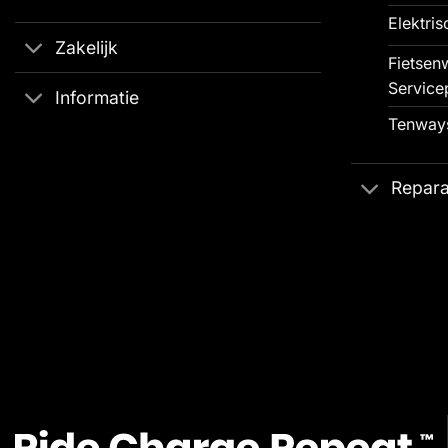
Elektris
Zakelijk
Fietsenw
Service
Informatie
Tenways
Repara