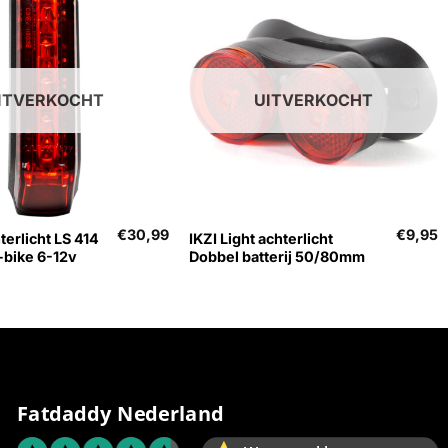
ITVERKOCHT
UITVERKOCHT
+
€
30,99
€
9,95
terlicht LS 414
IKZI Light achterlicht
-bike 6-12v
Dobbel batterij 50/80mm
Fatdaddy Nederland