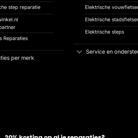
che step reparatie
Elektrische vouwfietse
inkel.nl
Elektrische stadsfietse
partner
Elektrische steps
 Reparaties
Service en onderste
ties per merk
20% korting op al je reparaties?