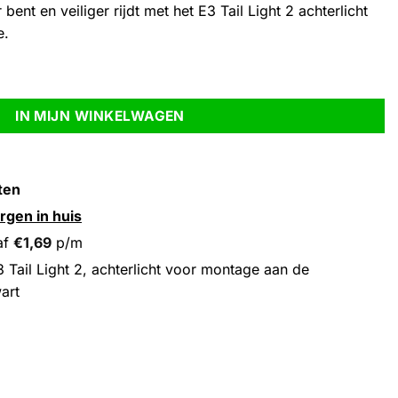
bent en veiliger rijdt met het E3 Tail Light 2 achterlicht
e.
oor montage aan de bagagedrager, 12V, zwart aantal
IN MIJN WINKELWAGEN
ten
rgen in huis
af
€
1,69
p/m
 Tail Light 2, achterlicht voor montage aan de
art