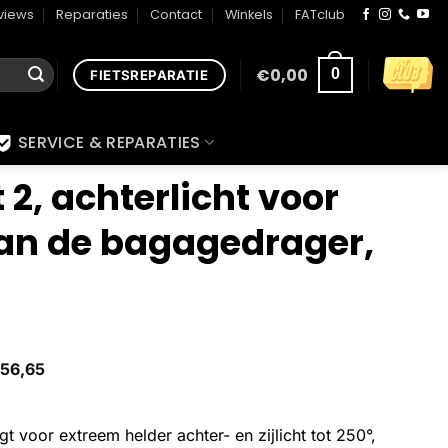
views
Reparaties
Contact
Winkels
FATclub
€
0,00
0
FIETSREPARATIE
SERVICE & REPARATIES
t 2, achterlicht voor
n de bagagedrager,
56,65
 voor extreem helder achter- en zijlicht tot 250°,