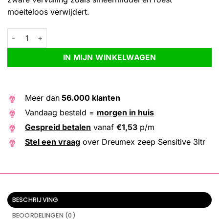
moeiteloos verwijdert.
Dreumex zeep Sensitive 3ltr aantal
Alternative:
IN MIJN WINKELWAGEN
Meer dan
56.000 klanten
Vandaag besteld =
morgen in huis
Gespreid betalen
vanaf
€
1,53
p/m
Stel een vraag
over Dreumex zeep Sensitive 3ltr
BESCHRIJVING
BEOORDELINGEN (0)