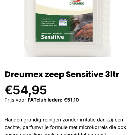
Dreumex zeep Sensitive 3ltr
€
54,95
Prijs voor
FATclub leden
:
€
51,10
Handen grondig reinigen zonder irritatie dankzij een
zachte, parfumvrije formule met microkorrels die ook
zware vervuiling zoals smeermiddel en roest