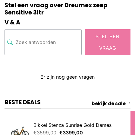
Stel een vraag over Dreumex zeep
Sensitive 3ltr
V & A
STEL EEN
VRAAG
Er zijn nog geen vragen
BESTE DEALS
bekijk de sale
Bikkel Stenza Sunrise Gold Dames
Oorspronkelijke
Huidige
€
3599,00
€
3399,00