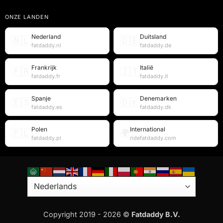
ONZE LANDEN
Nederland
Duitsland
🇳🇱
🇩🇪
fatdaddy.nl
fatdaddy.de
Frankrijk
Italië
🇫🇷
🇮🇹
fatdaddy.fr
fatdaddy.it
Spanje
Denemarken
🇪🇸
🇩🇰
fatdaddy.es
fatdaddy.dk
Polen
International
🇵🇱
🌍
fatdaddy.pl
ridefatdaddy.com
Copyright 2019 - 2026 ©
Fatdaddy B.V.