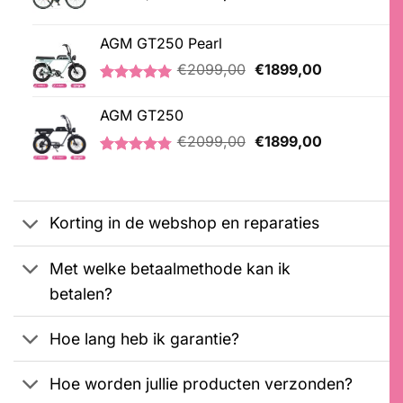
prijs
prijs
was:
is:
AGM GT250 Pearl
€3599,00.
€3399,00.
Oorspronkelijke
Huidige
€
2099,00
€
1899,00
prijs
prijs
Gewaardeerd
2
was:
is:
5.00
op 5
AGM GT250
€2099,00.
€1899,00.
gebaseerd
Oorspronkelijke
Huidige
op
€
2099,00
€
1899,00
klantbeoordelingen
prijs
prijs
Gewaardeerd
21
was:
is:
4.76
op 5
€2099,00.
€1899,00.
gebaseerd
op
Korting in de webshop en reparaties
klantbeoordelingen
Met welke betaalmethode kan ik
betalen?
Hoe lang heb ik garantie?
Hoe worden jullie producten verzonden?