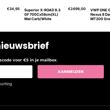
€
34,95
€
2499,00
Superior X-ROAD 9.3
VWP ONE G
GF 700Cx58cm(XL)
Nexus 8 D
Mat Carb/White
MT200 Gr
nieuwsbrief
.
ngscode voor €5 in je mailbox
korting