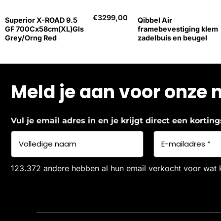
€
3299,00
Superior X-ROAD 9.5
Qibbel Air
GF 700Cx58cm(XL)Gls
framebevestiging klem
Grey/Orng Red
zadelbuis en beugel
Meld je aan voor onze 
Vul je email adres in en je krijgt direct een korti
123.372 andere hebben al hun email verkocht voor wat 