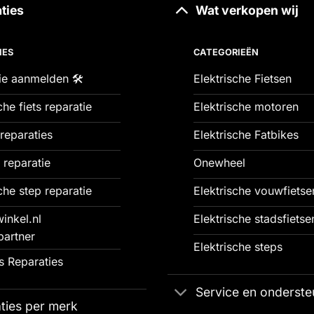
ties
Wat verkopen wij
IES
CATEGORIEËN
ie aanmelden 🛠️
Elektrische Fietsen
che fiets reparatie
Elektrische motoren
reparaties
Elektrische Fatbikes
 reparatie
Onewheel
che step reparatie
Elektrische vouwfietse
inkel.nl
Elektrische stadsfietse
partner
Elektrische steps
 Reparaties
Service en onderste
ties per merk