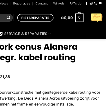
views
Reparaties
Contact
Winkels
FATclub
€
0,00
0
FIETSREPARATIE
SERVICE & REPARATIES
ork conus Alanera
egr. kabel routing
21,38
orvorkconstructie met geïntegreerde kabelrouting voor
 afwerking. De Deda Alanera Acros uitvoering zorgt voor
binnen het frame en eenvoudige installatie.