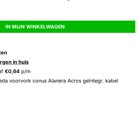
cros geïntegr. kabel routing aantal
IN MIJN WINKELWAGEN
ten
rgen in huis
af
€
0,64
p/m
da voorvork conus Alanera Acros geïntegr. kabel