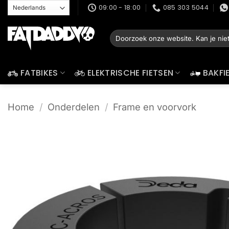
Ga
09:00 - 18:00
085 303 5044
naar
inhoud
Zoeken
naar:
FATBIKES
ELEKTRISCHE FIETSEN
BAKFI
Home
/
Onderdelen
/
Frame en voorvork