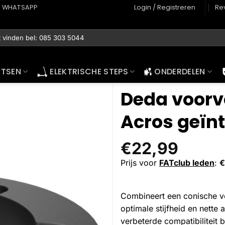
WHATSAPP
Login / Registreren
Re
ETSEN
ELEKTRISCHE STEPS
ONDERDELEN
Deda voorv
Acros geïnt
€
22,99
Prijs voor
FATclub leden
:
€
Combineert een conische vo
optimale stijfheid en nette
verbeterde compatibiliteit 