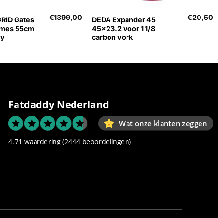
€
1399,00
€
20,50
RID Gates
DEDA Expander 45
ames 55cm
45×23.2 voor 1 1/8
ey
carbon vork
Fatdaddy Nederland
Wat onze klanten zeggen
4.71 waardering
(2444 beoordelingen)