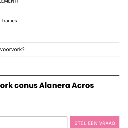
ELEMENTI
a frames
 voorvork?
vork conus Alanera Acros
STEL EEN VRAAG