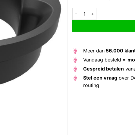
Deda voorvork conus Alanera A
Alternative:
Meer dan
56.000 klan
Vandaag besteld =
mo
Gespreid betalen
van
Stel een vraag
over De
routing