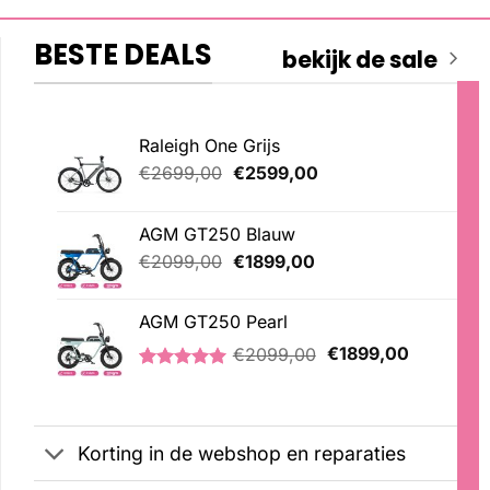
BESTE DEALS
bekijk de sale
Raleigh One Grijs
Oorspronkelijke
Huidige
€
2699,00
€
2599,00
prijs
prijs
was:
is:
AGM GT250 Blauw
€2699,00.
€2599,00.
Oorspronkelijke
Huidige
€
2099,00
€
1899,00
prijs
prijs
was:
is:
AGM GT250 Pearl
€2099,00.
€1899,00.
Oorspronkelijke
Huidige
€
2099,00
€
1899,00
prijs
prijs
Gewaardeerd
2
was:
is:
5.00
op 5
€2099,00.
€1899,00
gebaseerd
op
Korting in de webshop en reparaties
klantbeoordelingen