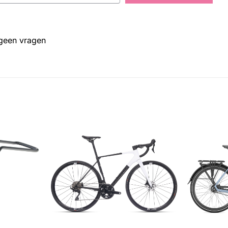
 geen vragen
+
+