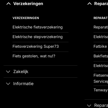
Verzekeringen
Repara
VERZEKERINGEN
REPARAT
Elektrische fietsverzekering
Reparat
Elektrische stepverzekering
Elektris
Fietsverzekering Super73
Fatbike 
Fiets gestolen, wat nu!?
Bakfiets
Elektris
Zakelijk
Fietsenw
Service
Informatie
Tenways
Repara