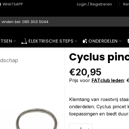
WHATSAPP
Login / Registreren
Re
ETSEN
ELEKTRISCHE STEPS
ONDERDELEN
Cyclus pin
dschap
€
20,95
Prijs voor
FATclub leden
:
Klemtang van roestvrij staa
onderdelen. Cyclus pincet k
toepassingen en biedt duur
Cyclus pincet klemtang rvs aan
Alternative: