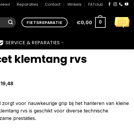
views
Reparaties
Contact
Winkels
FATclub
€
0,00
0
FIETSREPARATIE
SERVICE & REPARATIES
cet klemtang rvs
€
19,48
l zorgt voor nauwkeurige grip bij het hanteren van kleine
lemtang rvs is geschikt voor diverse technische
zame prestaties.
tal