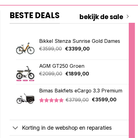
BESTE DEALS
bekijk de sale
Bikkel Stenza Sunrise Gold Dames
Oorspronkelijke
Huidige
€
3599,00
€
3399,00
prijs
prijs
was:
is:
AGM GT250 Groen
€3599,00.
€3399,00.
Oorspronkelijke
Huidige
€
2099,00
€
1899,00
prijs
prijs
was:
is:
Bimas Bakfiets eCargo 3.3 Premium
€2099,00.
€1899,00.
Oorspronkelijke
Huidige
€
3799,00
€
3599,00
prijs
prijs
Gewaardeerd
2
was:
is:
5.00
op 5
€3799,00.
€3599,00
gebaseerd
op
Korting in de webshop en reparaties
klantbeoordelingen