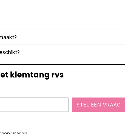
emaakt?
eschikt?
cet klemtang rvs
STEL EEN VRAAG
 geen vragen