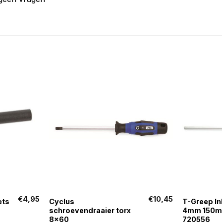
+
+
€
4,95
€
10,45
ets
Cyclus
T-Greep In
schroevendraaier torx
4mm 150mm
8×60
720556