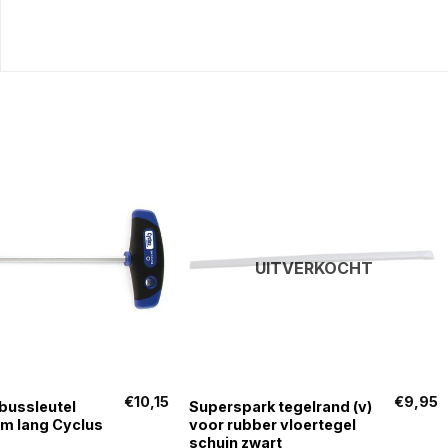
UITVERKOCHT
+
€
10,15
€
9,95
bussleutel
Superspark tegelrand (v)
 lang Cyclus
voor rubber vloertegel
schuin zwart