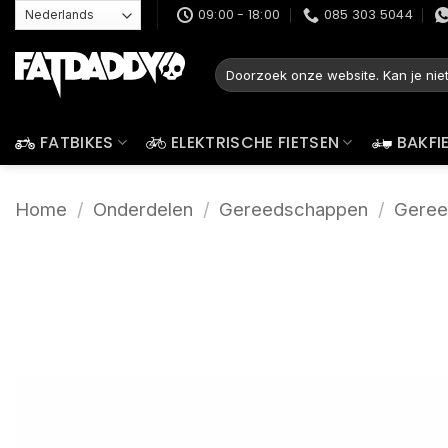
Ga
09:00 - 18:00
085 303 5044
naar
inhoud
Zoeken
naar:
FATBIKES
ELEKTRISCHE FIETSEN
BAKFI
Home
/
Onderdelen
/
Gereedschappen
/
Geree