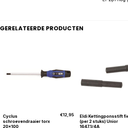
GERELATEERDE PRODUCTEN
+
+
€
12,95
Cyclus
Eldi Kettingponsstift fi
schroevendraaier torx
(per 2 stuks) Unior
20×100
1647.1/4A