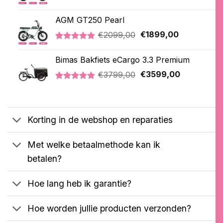
prijs
prijs
Gewaardeerd
1
was:
is:
5.00
op 5
AGM GT250 Pearl
€2099,00.
€1899,00.
gebaseerd
op
Oorspronkelijke
Huidige
€
2099,00
€
1899,00
klantbeoordeling
prijs
prijs
Gewaardeerd
2
was:
is:
5.00
op 5
Bimas Bakfiets eCargo 3.3 Premium
€2099,00.
€1899,00.
gebaseerd
Oorspronkelijke
Huidige
op
€
3799,00
€
3599,00
klantbeoordelingen
prijs
prijs
Gewaardeerd
2
was:
is:
5.00
op 5
€3799,00.
€3599,00.
gebaseerd
op
Korting in de webshop en reparaties
klantbeoordelingen
Met welke betaalmethode kan ik
betalen?
Hoe lang heb ik garantie?
Hoe worden jullie producten verzonden?