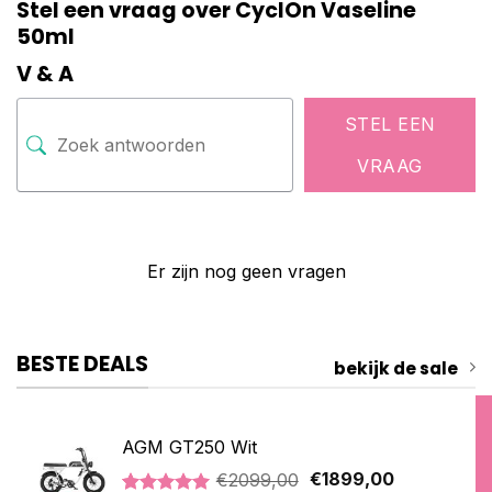
Stel een vraag over CyclOn Vaseline
50ml
V & A
STEL EEN
VRAAG
Er zijn nog geen vragen
BESTE DEALS
bekijk de sale
AGM GT250 Wit
Oorspronkelijke
Huidige
€
2099,00
€
1899,00