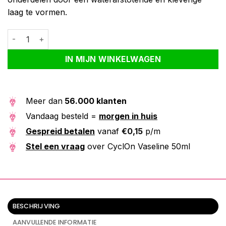
laag te vormen.
CyclOn Vaseline 50ml aantal
Alternative:
IN MIJN WINKELWAGEN
Meer dan
56.000 klanten
Vandaag besteld =
morgen in huis
Gespreid betalen
vanaf
€
0,15
p/m
Stel een vraag
over CyclOn Vaseline 50ml
BESCHRIJVING
AANVULLENDE INFORMATIE