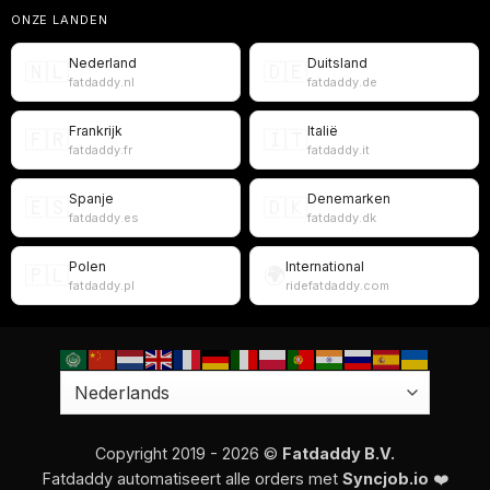
ONZE LANDEN
Nederland
Duitsland
🇳🇱
🇩🇪
fatdaddy.nl
fatdaddy.de
Frankrijk
Italië
🇫🇷
🇮🇹
fatdaddy.fr
fatdaddy.it
Spanje
Denemarken
🇪🇸
🇩🇰
fatdaddy.es
fatdaddy.dk
Polen
International
🇵🇱
🌍
fatdaddy.pl
ridefatdaddy.com
Copyright 2019 - 2026 ©
Fatdaddy B.V.
Fatdaddy automatiseert alle orders met
Syncjob.io
❤️