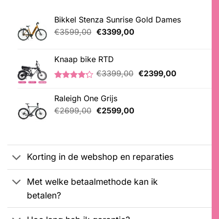
Bikkel Stenza Sunrise Gold Dames
Oorspronkelijke
Huidige
€
3599,00
€
3399,00
prijs
prijs
was:
is:
Knaap bike RTD
€3599,00.
€3399,00.
Oorspronkelijke
Huidige
€
3399,00
€
2399,00
prijs
prijs
Gewaardeerd
5
was:
is:
4.20
op 5
Raleigh One Grijs
€3399,00.
€2399,00.
gebaseerd
Oorspronkelijke
Huidige
op
€
2699,00
€
2599,00
klantbeoordelingen
prijs
prijs
was:
is:
€2699,00.
€2599,00.
Korting in de webshop en reparaties
Met welke betaalmethode kan ik
betalen?