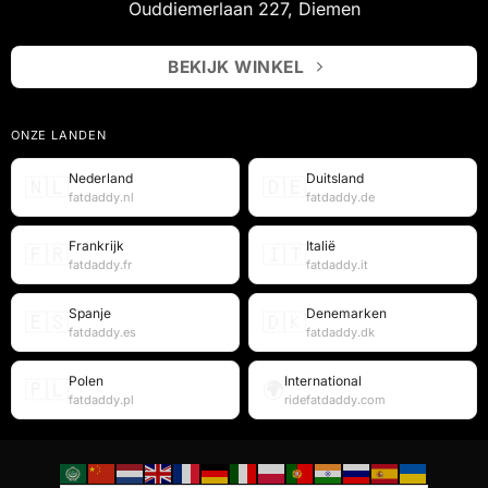
Ouddiemerlaan 227, Diemen
BEKIJK WINKEL
ONZE LANDEN
Nederland
Duitsland
🇳🇱
🇩🇪
fatdaddy.nl
fatdaddy.de
Frankrijk
Italië
🇫🇷
🇮🇹
fatdaddy.fr
fatdaddy.it
Spanje
Denemarken
🇪🇸
🇩🇰
fatdaddy.es
fatdaddy.dk
Polen
International
🇵🇱
🌍
fatdaddy.pl
ridefatdaddy.com