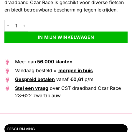
draadband Czar Race is geschikt voor diverse fietsen
en biedt betrouwbare bescherming tegen lekrijden.
CST draadband Czar Race 23-622 zwart/blauw aantal
Alternative:
IN MIJN WINKELWAGEN
Meer dan
56.000 klanten
Vandaag besteld =
morgen in huis
Gespreid betalen
vanaf
€
0,61
p/m
Stel een vraag
over CST draadband Czar Race
23-622 zwart/blauw
BESCHRIJVING