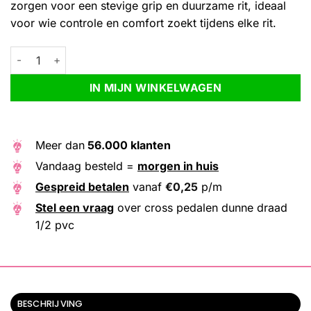
zorgen voor een stevige grip en duurzame rit, ideaal
voor wie controle en comfort zoekt tijdens elke rit.
cross pedalen dunne draad 1/2 pvc aantal
Alternative:
IN MIJN WINKELWAGEN
Meer dan
56.000 klanten
Vandaag besteld =
morgen in huis
Gespreid betalen
vanaf
€
0,25
p/m
Stel een vraag
over cross pedalen dunne draad
1/2 pvc
BESCHRIJVING