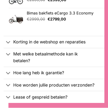
prijs
prijs
was:
is:
Bimas bakfiets eCargo 3.3 Economy
€2699,00.
€2599,00.
Oorspronkelijke
Huidige
€
2999,00
€
2799,00
prijs
prijs
was:
is:
€2999,00.
€2799,00.
Korting in de webshop en reparaties
Met welke betaalmethode kan ik
betalen?
Hoe lang heb ik garantie?
Hoe worden jullie producten verzonden?
Lease of gespreid betalen?