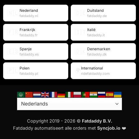
Nederland
Duitsland
🇳🇱
🇩🇪
fatdaddy.nl
fatdaddy.de
Frankrijk
Italië
🇫🇷
🇮🇹
fatdaddy.fr
fatdaddy.it
Spanje
Denemarken
🇪🇸
🇩🇰
fatdaddy.es
fatdaddy.dk
Polen
International
🇵🇱
🌍
fatdaddy.pl
ridefatdaddy.com
Copyright 2019 - 2026 ©
Fatdaddy B.V.
Fatdaddy automatiseert alle orders met
Syncjob.io
❤️