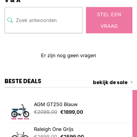
V & A
STEL EEN
VRAAG
Er zijn nog geen vragen
BESTE DEALS
bekijk de sale
AGM GT250 Blauw
Oorspronkelijke
Huidige
€
2099,00
€
1899,00
prijs
prijs
was:
is:
Raleigh One Grijs
€2099,00.
€1899,00.
Oorspronkelijke
Huidige
€
2699,00
€
2599,00