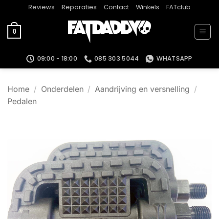
Ga
Reviews
Reparaties
Contact
Winkels
FATclub
naar
inhoud
0
09:00 - 18:00
085 303 5044
WHATSAPP
Home
/
Onderdelen
/
Aandrijving en versnelling
/
Pedalen