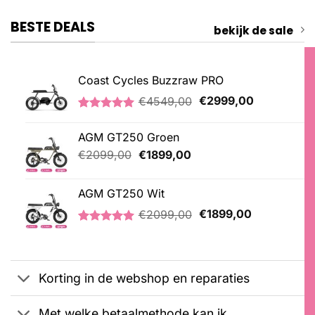
BESTE DEALS
bekijk de sale
Coast Cycles Buzzraw PRO
Oorspronkelijke
Huidige
€
4549,00
€
2999,00
prijs
prijs
Gewaardeerd
1
was:
is:
5.00
op 5
AGM GT250 Groen
€4549,00.
€2999,00.
gebaseerd
op
Oorspronkelijke
Huidige
€
2099,00
€
1899,00
klantbeoordeling
prijs
prijs
was:
is:
AGM GT250 Wit
€2099,00.
€1899,00.
Oorspronkelijke
Huidige
€
2099,00
€
1899,00
prijs
prijs
Gewaardeerd
1
was:
is:
5.00
op 5
€2099,00.
€1899,00.
gebaseerd
op
Korting in de webshop en reparaties
klantbeoordeling
Met welke betaalmethode kan ik