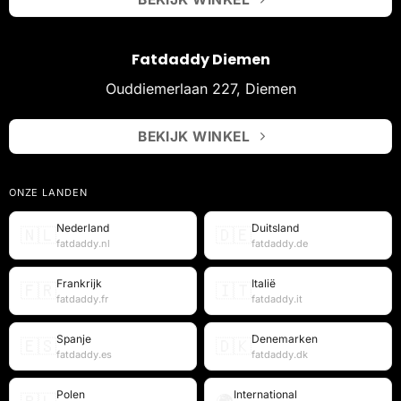
Fatdaddy Diemen
Ouddiemerlaan 227, Diemen
BEKIJK WINKEL
ONZE LANDEN
Nederland
Duitsland
🇳🇱
🇩🇪
fatdaddy.nl
fatdaddy.de
Frankrijk
Italië
🇫🇷
🇮🇹
fatdaddy.fr
fatdaddy.it
Spanje
Denemarken
🇪🇸
🇩🇰
fatdaddy.es
fatdaddy.dk
Polen
International