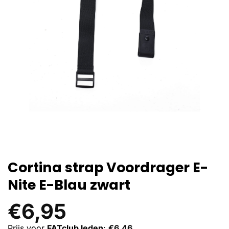
Cortina strap Voordrager E-
Nite E-Blau zwart
€
6,95
Prijs voor
FATclub leden
:
€
6,46