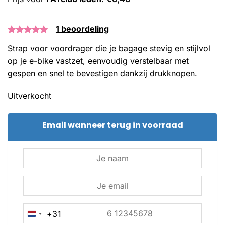
1
beoordeling
Gewaardeerd
1
Strap voor voordrager die je bagage stevig en stijlvol
5.00
op 5
gebaseerd
op je e-bike vastzet, eenvoudig verstelbaar met
op
gespen en snel te bevestigen dankzij drukknopen.
klantbeoordeling
Uitverkocht
Email wanneer terug in voorraad
+31
NETHERLANDS