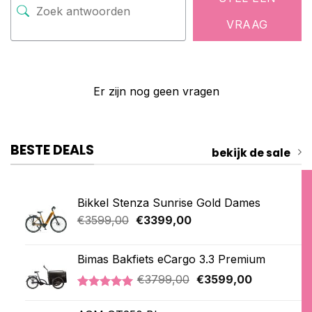
VRAAG
Er zijn nog geen vragen
BESTE DEALS
bekijk de sale
Bikkel Stenza Sunrise Gold Dames
Oorspronkelijke
Huidige
€
3599,00
€
3399,00
prijs
prijs
was:
is:
Bimas Bakfiets eCargo 3.3 Premium
€3599,00.
€3399,00.
Oorspronkelijke
Huidige
€
3799,00
€
3599,00
prijs
prijs
Gewaardeerd
2
was:
is:
5.00
op 5