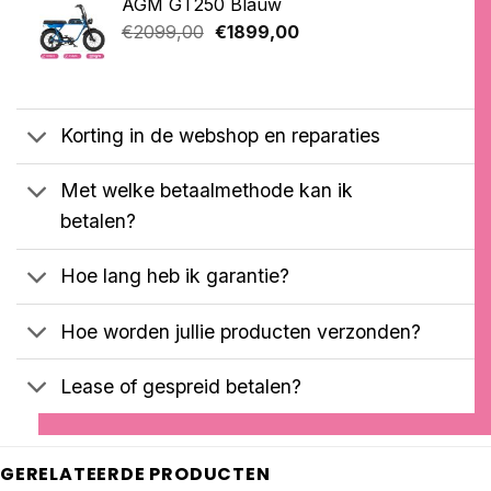
AGM GT250 Blauw
€3799,00.
€3599,00.
gebaseerd
Oorspronkelijke
Huidige
op
€
2099,00
€
1899,00
klantbeoordelingen
prijs
prijs
was:
is:
€2099,00.
€1899,00.
Korting in de webshop en reparaties
Met welke betaalmethode kan ik
betalen?
Hoe lang heb ik garantie?
Hoe worden jullie producten verzonden?
Lease of gespreid betalen?
GERELATEERDE PRODUCTEN