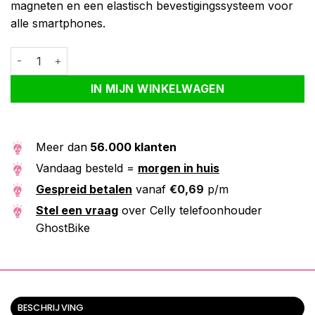
magneten en een elastisch bevestigingssysteem voor
alle smartphones.
Celly telefoonhouder GhostBike aantal
Alternative:
IN MIJN WINKELWAGEN
Meer dan
56.000 klanten
Vandaag besteld =
morgen in huis
Gespreid betalen
vanaf
€
0,69
p/m
Stel een vraag
over Celly telefoonhouder
GhostBike
BESCHRIJVING