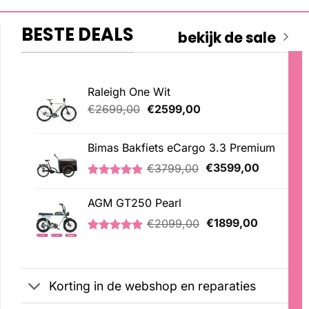
BESTE DEALS
bekijk de sale
Raleigh One Wit
Oorspronkelijke
Huidige
€
2699,00
€
2599,00
prijs
prijs
was:
is:
Bimas Bakfiets eCargo 3.3 Premium
€2699,00.
€2599,00.
Oorspronkelijke
Huidige
€
3799,00
€
3599,00
prijs
prijs
Gewaardeerd
2
was:
is:
5.00
op 5
AGM GT250 Pearl
€3799,00.
€3599,00
gebaseerd
Oorspronkelijke
Huidige
op
€
2099,00
€
1899,00
klantbeoordelingen
prijs
prijs
Gewaardeerd
2
was:
is:
5.00
op 5
€2099,00.
€1899,00
gebaseerd
op
Korting in de webshop en reparaties
klantbeoordelingen