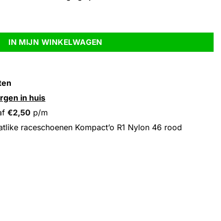
'o R1 Nylon 46 rood aantal
IN MIJN WINKELWAGEN
ten
rgen in huis
af
€
2,50
p/m
tlike raceschoenen Kompact’o R1 Nylon 46 rood