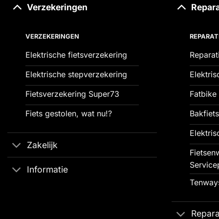
Verzekeringen
Repara
VERZEKERINGEN
REPARAT
Elektrische fietsverzekering
Reparat
Elektrische stepverzekering
Elektris
Fietsverzekering Super73
Fatbike 
Fiets gestolen, wat nu!?
Bakfiets
Elektris
Zakelijk
Fietsenw
Service
Informatie
Tenways
Repara