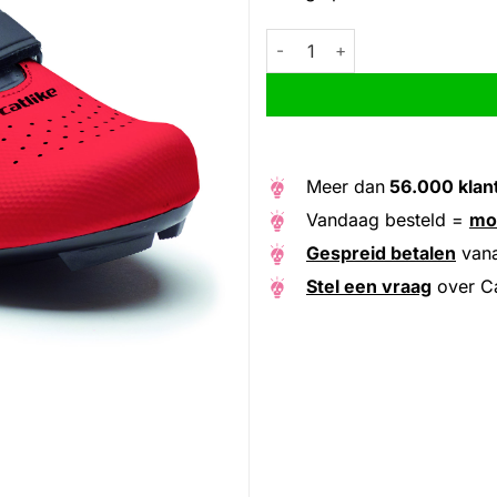
Catlike raceschoenen Kompact
Alternative:
Meer dan
56.000 klan
Vandaag besteld =
mo
Gespreid betalen
van
Stel een vraag
over Ca