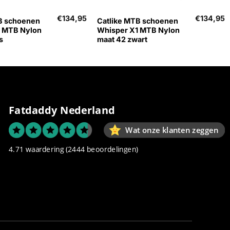
€
134,95
€
134,95
B schoenen
Catlike MTB schoenen
1 MTB Nylon
Whisper X1 MTB Nylon
s
maat 42 zwart
Fatdaddy Nederland
Wat onze klanten zeggen
4.71 waardering
(2444 beoordelingen)