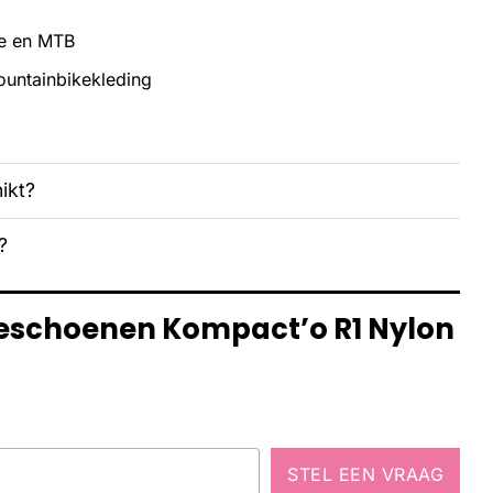
ce en MTB
ountainbikekleding
ikt?
?
aceschoenen Kompact’o R1 Nylon
STEL EEN VRAAG