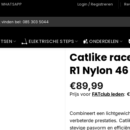
WHATSAPP
Login / Registreren
Re
ETSEN
ELEKTRISCHE STEPS
ONDERDELEN
Catlike ra
R1 Nylon 46
€
89,99
Prijs voor
FATclub leden
:
€
Combineert een lichtgewicht
verbeterde prestaties. Cat
stevige pasvorm en efficiën