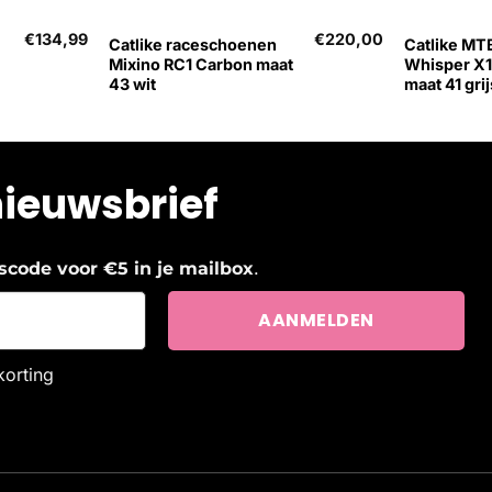
€
134,99
€
220,00
Catlike raceschoenen
Catlike MT
Mixino RC1 Carbon maat
Whisper X
43 wit
maat 41 grij
nieuwsbrief
.
ngscode voor €5 in je mailbox
korting