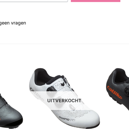
 geen vragen
UITVERKOCHT
+
+