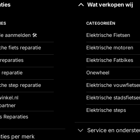
ties
Wat verkopen wij
IES
CATEGORIEËN
ie aanmelden 🛠️
Elektrische Fietsen
che fiets reparatie
Elektrische motoren
reparaties
Elektrische Fatbikes
 reparatie
Onewheel
che step reparatie
Elektrische vouwfietse
inkel.nl
Elektrische stadsfietse
partner
Elektrische steps
 Reparaties
Service en onderste
ties per merk