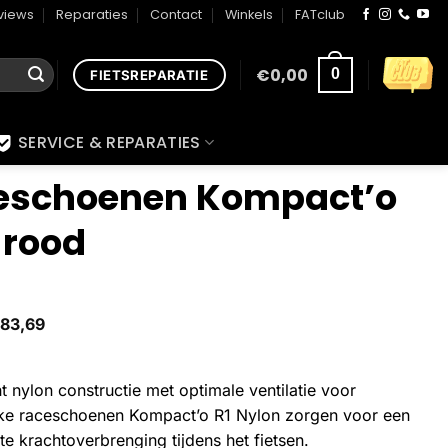
views
Reparaties
Contact
Winkels
FATclub
€
0,00
0
FIETSREPARATIE
SERVICE & REPARATIES
ceschoenen Kompact’o
 rood
83,69
 nylon constructie met optimale ventilatie voor
like raceschoenen Kompact’o R1 Nylon zorgen voor een
te krachtoverbrenging tijdens het fietsen.