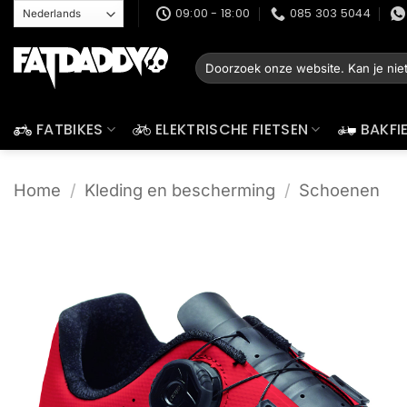
Ga
09:00 - 18:00
085 303 5044
naar
inhoud
Zoeken
naar:
FATBIKES
ELEKTRISCHE FIETSEN
BAKFI
Home
/
Kleding en bescherming
/
Schoenen