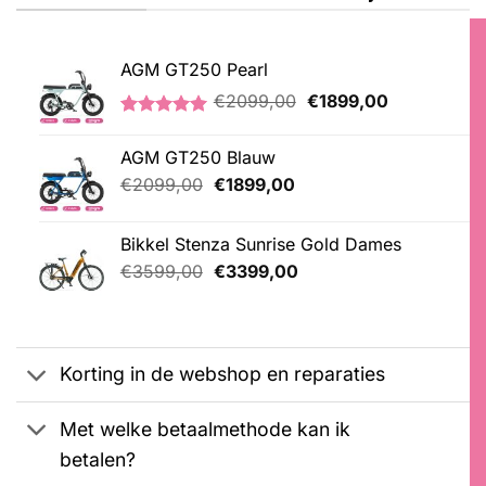
AGM GT250 Pearl
Oorspronkelijke
Huidige
€
2099,00
€
1899,00
prijs
prijs
Gewaardeerd
2
was:
is:
5.00
op 5
AGM GT250 Blauw
€2099,00.
€1899,00.
gebaseerd
op
Oorspronkelijke
Huidige
€
2099,00
€
1899,00
klantbeoordelingen
prijs
prijs
was:
is:
Bikkel Stenza Sunrise Gold Dames
€2099,00.
€1899,00.
Oorspronkelijke
Huidige
€
3599,00
€
3399,00
prijs
prijs
was:
is:
€3599,00.
€3399,00.
Korting in de webshop en reparaties
Met welke betaalmethode kan ik
betalen?