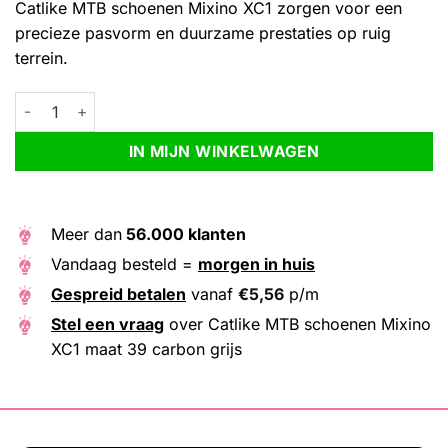
Catlike MTB schoenen Mixino XC1 zorgen voor een
precieze pasvorm en duurzame prestaties op ruig
terrein.
Catlike MTB schoenen Mixino XC1 maat 39 carbon grijs aantal
Alternative:
IN MIJN WINKELWAGEN
Meer dan
56.000 klanten
Vandaag besteld =
morgen in huis
Gespreid betalen
vanaf
€
5,56
p/m
Stel een vraag
over Catlike MTB schoenen Mixino
XC1 maat 39 carbon grijs