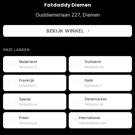
Fatdaddy Diemen
Ouddiemerlaan 227, Diemen
BEKIJK WINKEL
ONZE LANDEN
Nederland
Duitsland
🇳🇱
🇩🇪
fatdaddy.nl
fatdaddy.de
Frankrijk
Italië
🇫🇷
🇮🇹
fatdaddy.fr
fatdaddy.it
Spanje
Denemarken
🇪🇸
🇩🇰
fatdaddy.es
fatdaddy.dk
Polen
International
🇵🇱
🌍
fatdaddy.pl
ridefatdaddy.com