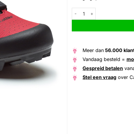
Catlike MTB schoenen Kompact
Alternative:
Meer dan
56.000 klan
Vandaag besteld =
mo
Gespreid betalen
van
Stel een vraag
over Ca