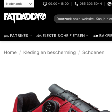
Ga
09:00 - 18:00
085 303 5044
naar
inhoud
Zoeken
naar:
FATBIKES
ELEKTRISCHE FIETSEN
BAKFI
Home
/
Kleding en bescherming
/
Schoenen