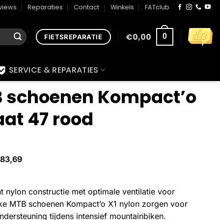
views
Reparaties
Contact
Winkels
FATclub
€
0,00
0
FIETSREPARATIE
SERVICE & REPARATIES
B schoenen Kompact’o
aat 47 rood
83,69
 nylon constructie met optimale ventilatie voor
like MTB schoenen Kompact’o X1 nylon zorgen voor
dersteuning tijdens intensief mountainbiken.