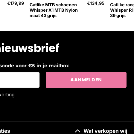
€
179,99
€
134,95
Catlike MTB schoenen
Catlike ra
Whisper X1 MTB Nylon
Whisper R1
maat 43 grijs
39 grijs
nieuwsbrief
.
ngscode voor €5 in je mailbox
korting
ties
Wat verkopen wij