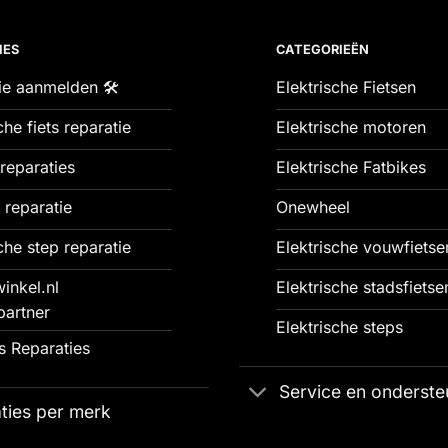
IES
CATEGORIEËN
ie aanmelden 🛠️
Elektrische Fietsen
che fiets reparatie
Elektrische motoren
reparaties
Elektrische Fatbikes
 reparatie
Onewheel
che step reparatie
Elektrische vouwfietse
inkel.nl
Elektrische stadsfietse
partner
Elektrische steps
 Reparaties
Service en onderste
ties per merk