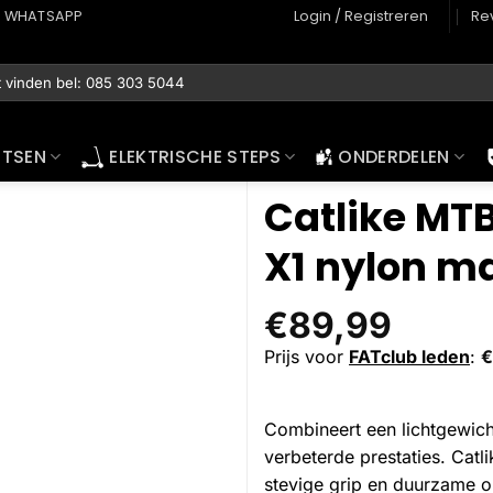
WHATSAPP
Login / Registreren
Re
ETSEN
ELEKTRISCHE STEPS
ONDERDELEN
Catlike MT
X1 nylon m
€
89,99
Prijs voor
FATclub leden
:
€
Combineert een lichtgewicht
verbeterde prestaties. Cat
stevige grip en duurzame on