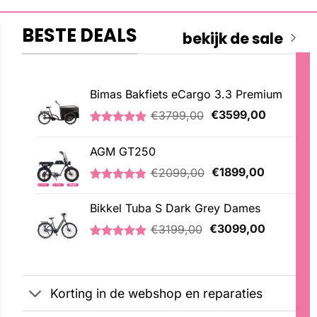
BESTE DEALS
bekijk de sale
Bimas Bakfiets eCargo 3.3 Premium
Oorspronkelijke
Huidige
€
3799,00
€
3599,00
prijs
prijs
Gewaardeerd
2
was:
is:
5.00
op 5
AGM GT250
€3799,00.
€3599,00
gebaseerd
op
Oorspronkelijke
Huidige
€
2099,00
€
1899,00
klantbeoordelingen
prijs
prijs
Gewaardeerd
21
was:
is:
4.76
op 5
Bikkel Tuba S Dark Grey Dames
€2099,00.
€1899,00
gebaseerd
Oorspronkelijke
Huidige
op
€
3199,00
€
3099,00
klantbeoordelingen
prijs
prijs
Gewaardeerd
1
was:
is:
5.00
op 5
€3199,00.
€3099,00
gebaseerd
op
Korting in de webshop en reparaties
klantbeoordeling