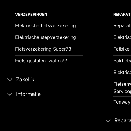
VERZEKERINGEN
REPARAT
Elektrische fietsverzekering
Reparat
Elektrische stepverzekering
Elektris
Fietsverzekering Super73
Fatbike 
Fiets gestolen, wat nu!?
Bakfiets
Elektris
Zakelijk
Fietsenw
Service
Informatie
Tenways
Repara