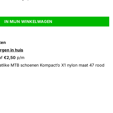
'o X1 nylon maat 47 rood aantal
IN MIJN WINKELWAGEN
ten
rgen in huis
af
€
2,50
p/m
tlike MTB schoenen Kompact’o X1 nylon maat 47 rood