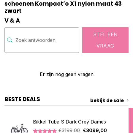
schoenen Kompact’o X1 nylon maat 43
zwart
V & A
STEL EEN
VRAAG
Er zijn nog geen vragen
BESTE DEALS
bekijk de sale
Bikkel Tuba S Dark Grey Dames
Oorspronkelijke
Huidige
€
3199,00
€
3099,00