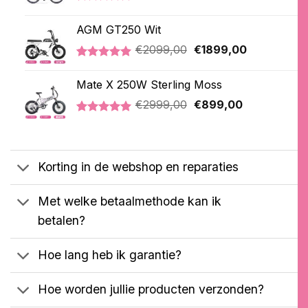
prijs
prijs
Gewaardeerd
1
was:
is:
5.00
op 5
AGM GT250 Wit
€3199,00.
€3099,00.
gebaseerd
op
Oorspronkelijke
Huidige
€
2099,00
€
1899,00
klantbeoordeling
prijs
prijs
Gewaardeerd
1
was:
is:
5.00
op 5
Mate X 250W Sterling Moss
€2099,00.
€1899,00.
gebaseerd
Oorspronkelijke
Huidige
op
€
2999,00
€
899,00
klantbeoordeling
prijs
prijs
Gewaardeerd
3
was:
is:
5.00
op 5
€2999,00.
€899,00.
gebaseerd
op
Korting in de webshop en reparaties
klantbeoordelingen
Met welke betaalmethode kan ik
betalen?
Hoe lang heb ik garantie?
Hoe worden jullie producten verzonden?