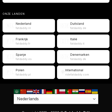
ONZE LANDEN
Nederland
Duitsland
🇳🇱
🇩🇪
fatdaddy.nl
fatdaddy.de
Frankrijk
Italië
🇫🇷
🇮🇹
fatdaddy.fr
fatdaddy.it
Spanje
Denemarken
🇪🇸
🇩🇰
fatdaddy.es
fatdaddy.dk
Polen
International
🇵🇱
🌍
fatdaddy.pl
ridefatdaddy.com