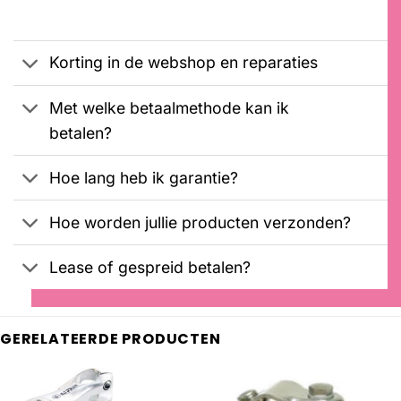
was:
is:
€2099,00.
€1899,00.
Korting in de webshop en reparaties
Met welke betaalmethode kan ik
betalen?
Hoe lang heb ik garantie?
Hoe worden jullie producten verzonden?
Lease of gespreid betalen?
GERELATEERDE PRODUCTEN