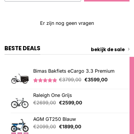
Er zijn nog geen vragen
BESTE DEALS
bekijk de sale
Bimas Bakfiets eCargo 3.3 Premium
Oorspronkelijke
Huidige
€
3799,00
€
3599,00
prijs
prijs
Gewaardeerd
2
was:
is:
5.00
op 5
Raleigh One Grijs
€3799,00.
€3599,00.
gebaseerd
op
Oorspronkelijke
Huidige
€
2699,00
€
2599,00
klantbeoordelingen
prijs
prijs
was:
is:
AGM GT250 Blauw
€2699,00.
€2599,00.
Oorspronkelijke
Huidige
€
2099,00
€
1899,00
prijs
prijs