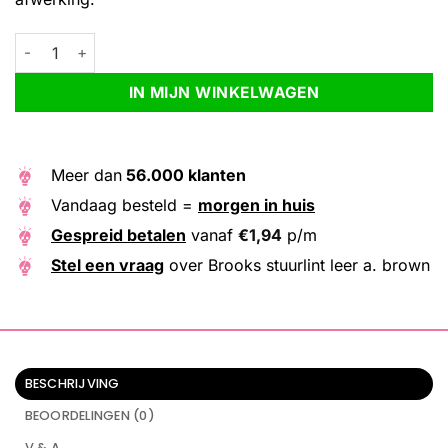
Brooks stuurlint leer a. brown aantal
Alternative:
IN MIJN WINKELWAGEN
Meer dan
56.000 klanten
Vandaag besteld =
morgen in huis
Gespreid betalen
vanaf
€
1,94
p/m
Stel een vraag
over Brooks stuurlint leer a. brown
BESCHRIJVING
BEOORDELINGEN (0)
V & A