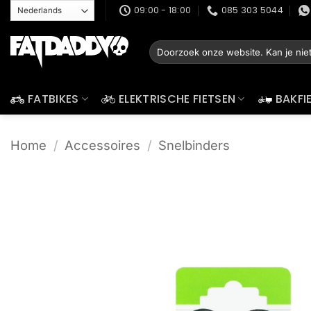
Ga
09:00 - 18:00
085 303 5044
naar
inhoud
Zoeken
naar:
FATBIKES
ELEKTRISCHE FIETSEN
BAKFI
Home
/
Accessoires
/
Snelbinders