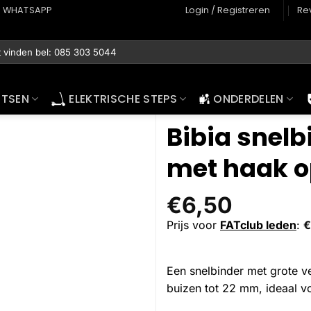
WHATSAPP
Login / Registreren
Re
ETSEN
ELEKTRISCHE STEPS
ONDERDELEN
Bibia snel
met haak o
€
6,50
Prijs voor
FATclub leden
:
€
Een snelbinder met grote ve
buizen tot 22 mm, ideaal vo