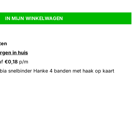
en met haak op kaart aantal
IN MIJN WINKELWAGEN
ten
rgen in huis
af
€
0,18
p/m
bia snelbinder Hanke 4 banden met haak op kaart