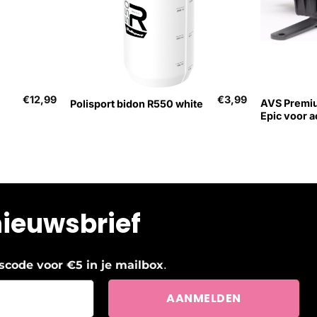
+
+
€
12,99
€
3,99
AVS Premi
Polisport bidon R550 white
Epic voor 
nieuwsbrief
.
ngscode voor €5 in je mailbox