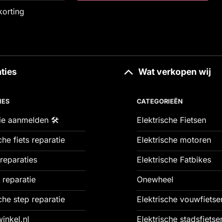
korting
ties
Wat verkopen wij
IES
CATEGORIEËN
ie aanmelden 🛠️
Elektrische Fietsen
che fiets reparatie
Elektrische motoren
reparaties
Elektrische Fatbikes
 reparatie
Onewheel
che step reparatie
Elektrische vouwfietse
inkel.nl
Elektrische stadsfietse