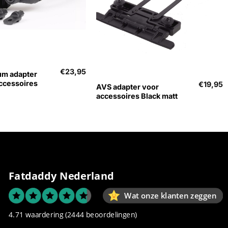
+
Uitverkocht
€
23,95
um adapter
accessoires
€
19,95
AVS adapter voor
accessoires Black matt
Fatdaddy Nederland
Wat onze klanten zeggen
4.71 waardering
(2444 beoordelingen)