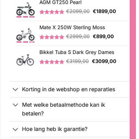
AGM GT250 Pearl
Oorspronkelijke
Huidige
€
2099,00
€
1899,00
prijs
prijs
Gewaardeerd
2
was:
is:
5.00
op 5
Mate X 250W Sterling Moss
€2099,00.
€1899,00
gebaseerd
op
Oorspronkelijke
Huidige
€
2999,00
€
899,00
klantbeoordelingen
prijs
prijs
Gewaardeerd
3
was:
is:
5.00
op 5
Bikkel Tuba S Dark Grey Dames
€2999,00.
€899,00.
gebaseerd
Oorspronkelijke
Huidige
op
€
3199,00
€
3099,00
klantbeoordelingen
prijs
prijs
Gewaardeerd
1
was:
is:
5.00
op 5
€3199,00.
€3099,00
gebaseerd
op
Korting in de webshop en reparaties
klantbeoordeling
Met welke betaalmethode kan ik
betalen?
Hoe lang heb ik garantie?