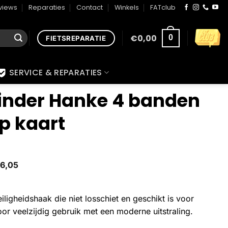
views
Reparaties
Contact
Winkels
FATclub
€
0,00
0
FIETSREPARATIE
SERVICE & REPARATIES
binder Hanke 4 banden
p kaart
6,05
iligheidshaak die niet losschiet en geschikt is voor
or veelzijdig gebruik met een moderne uitstraling.