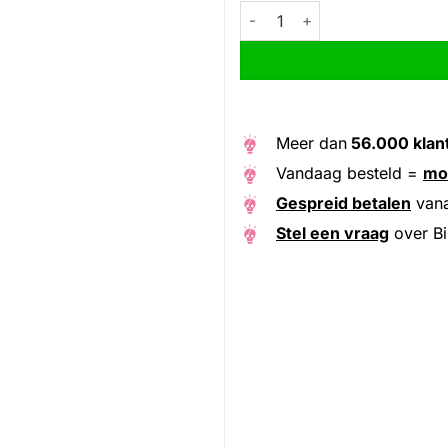
Bibia snelbinder Hanke 4 band
Alternative:
Meer dan
56.000 klan
Vandaag besteld =
mo
Gespreid betalen
van
Stel een vraag
over Bi