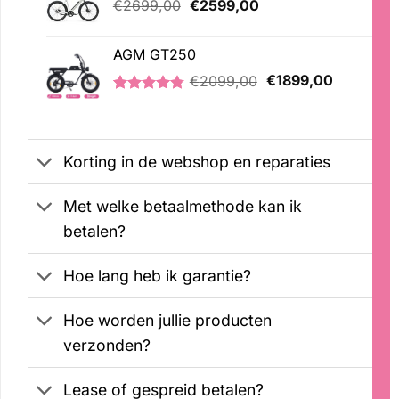
Oorspronkelijke
Huidige
€
2699,00
€
2599,00
prijs
prijs
was:
is:
AGM GT250
€2699,00.
€2599,00.
Oorspronkelijke
Huidige
€
2099,00
€
1899,00
prijs
prijs
Gewaardeerd
21
was:
is:
4.76
op 5
€2099,00.
€1899,00
gebaseerd
op
Korting in de webshop en reparaties
klantbeoordelingen
Met welke betaalmethode kan ik
betalen?
Hoe lang heb ik garantie?
Hoe worden jullie producten
verzonden?
Lease of gespreid betalen?