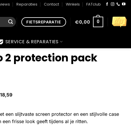
views
Reparaties
Contact
Winkels
FATclub
€
0,00
0
FIETSREPARATIE
SERVICE & REPARATIES
o 2 protection pack
18,59
 een slijtvaste screen protector en een stijlvolle case
 een frisse look geeft tijdens al je ritten.