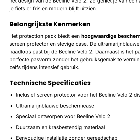
het design van de Beeline Velo 2. Zo geniet je van een
je fiets er fris en modern blijft uitzien.
Belangrijkste Kenmerken
Het protection pack biedt een
hoogwaardige bescher
screen protector en stevige case. De ultramarijnblauwe
naadloos past bij de Beeline Velo 2. Daarnaast is het p
perfecte pasvorm zonder het gebruiksgemak te verminder
zelfs tijdens intensief gebruik.
Technische Specificaties
Inclusief screen protector voor het Beeline Velo 2 di
Ultramarijnblauwe beschermcase
Speciaal ontworpen voor Beeline Velo 2
Duurzaam en krasbestendig materiaal
Eenvoudige installatie zonder gereedschap