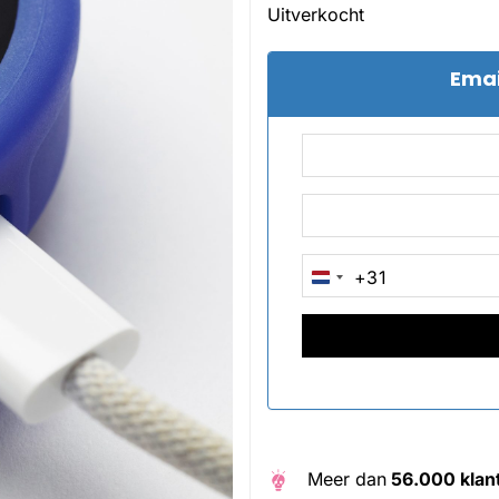
Uitverkocht
Emai
+31
NETHERLANDS
+31
Meer dan
56.000 klan