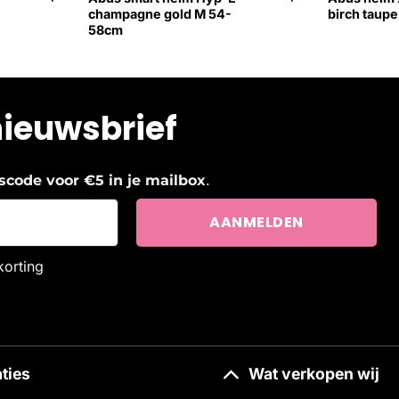
champagne gold M 54-
birch taup
58cm
nieuwsbrief
.
ngscode voor €5 in je mailbox
korting
ties
Wat verkopen wij