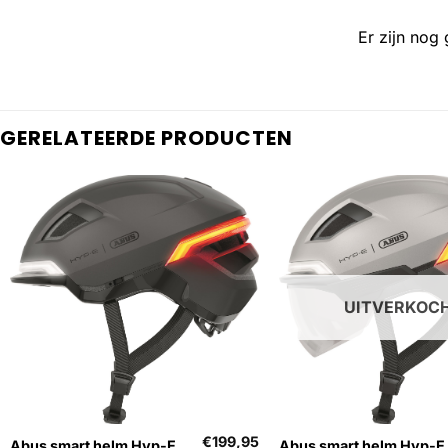
Er zijn nog
GERELATEERDE PRODUCTEN
UITVERKOC
+
+
€
199,95
Abus smart helm Hyp-E
Abus smart helm Hyp-E