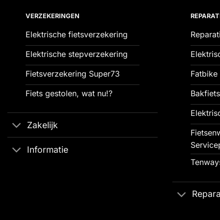
VERZEKERINGEN
REPARAT
Elektrische fietsverzekering
Reparat
Elektrische stepverzekering
Elektris
Fietsverzekering Super73
Fatbike 
Fiets gestolen, wat nu!?
Bakfiets
Elektris
Zakelijk
Fietsenw
Service
Informatie
Tenways
Repara