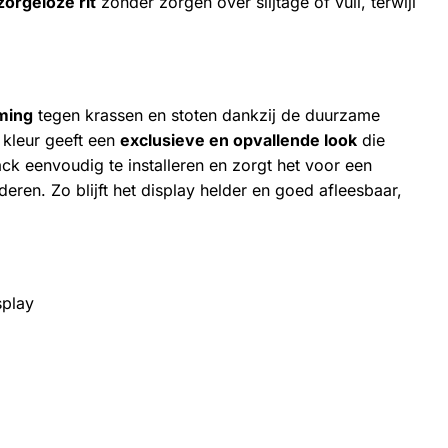
zorgeloze rit
zonder zorgen over slijtage of vuil, terwijl
ming
tegen krassen en stoten dankzij de duurzame
 kleur geeft een
exclusieve en opvallende look
die
ack eenvoudig te installeren en zorgt het voor een
en. Zo blijft het display helder en goed afleesbaar,
splay