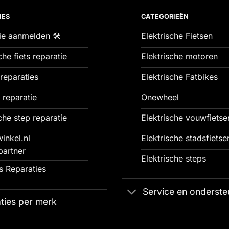
IES
CATEGORIEËN
ie aanmelden 🛠️
Elektrische Fietsen
che fiets reparatie
Elektrische motoren
reparaties
Elektrische Fatbikes
 reparatie
Onewheel
che step reparatie
Elektrische vouwfietse
inkel.nl
Elektrische stadsfietse
partner
Elektrische steps
 Reparaties
Service en onderste
ties per merk