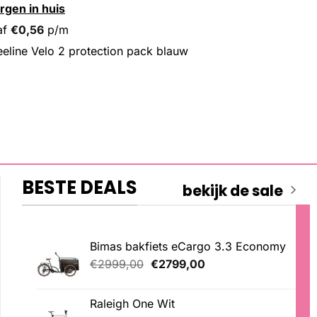
rgen in huis
af
€
0,56
p/m
eline Velo 2 protection pack blauw
BESTE DEALS
bekijk de sale
Bimas bakfiets eCargo 3.3 Economy
Oorspronkelijke
Huidige
€
2999,00
€
2799,00
prijs
prijs
was:
is:
Raleigh One Wit
€2999,00.
€2799,00.