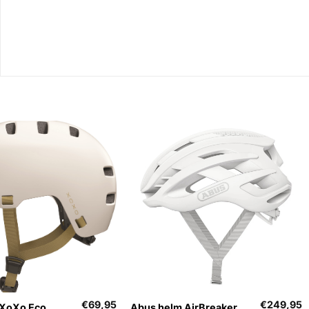
+
€
69,95
€
249,95
 XoXo Eco
Abus helm AirBreaker