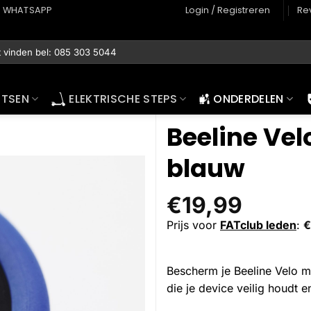
WHATSAPP
Login / Registreren
Re
ETSEN
ELEKTRISCHE STEPS
ONDERDELEN
Beeline Vel
blauw
€
19,99
Prijs voor
FATclub leden
:
€
Bescherm je Beeline Velo met
die je device veilig houdt en