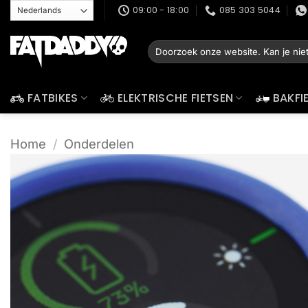
Ga
09:00 - 18:00
085 303 5044
naar
inhoud
Zoeken
naar:
FATBIKES
ELEKTRISCHE FIETSEN
BAKFI
Home
/
Onderdelen