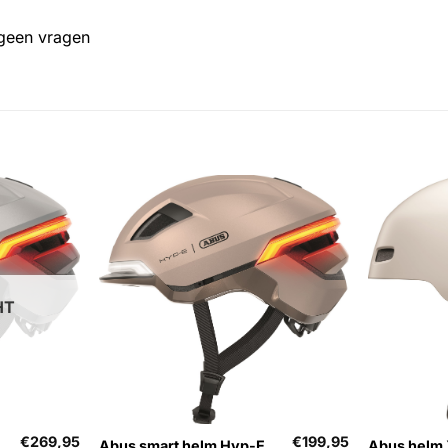
 geen vragen
HT
+
+
€
269,95
€
199,95
Abus smart helm Hyp-E
Abus helm