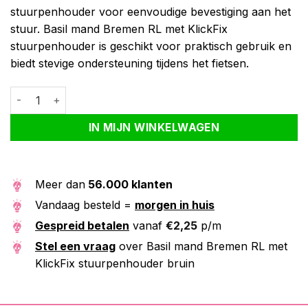
stuurpenhouder voor eenvoudige bevestiging aan het
stuur. Basil mand Bremen RL met KlickFix
stuurpenhouder is geschikt voor praktisch gebruik en
biedt stevige ondersteuning tijdens het fietsen.
Basil mand Bremen RL met KlickFix stuurpenhouder bruin aantal
Alternative:
IN MIJN WINKELWAGEN
Meer dan
56.000 klanten
Vandaag besteld =
morgen in huis
Gespreid betalen
vanaf
€
2,25
p/m
Stel een vraag
over Basil mand Bremen RL met
KlickFix stuurpenhouder bruin