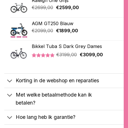
Raleigh One Grijs
Oorspronkelijke
Huidige
€
2699,00
€
2599,00
prijs
prijs
was:
is:
AGM GT250 Blauw
€2699,00.
€2599,00.
Oorspronkelijke
Huidige
€
2099,00
€
1899,00
prijs
prijs
was:
is:
Bikkel Tuba S Dark Grey Dames
€2099,00.
€1899,00.
Oorspronkelijke
Huidige
€
3199,00
€
3099,00
prijs
prijs
Gewaardeerd
1
was:
is:
5.00
op 5
€3199,00.
€3099,00.
gebaseerd
op
Korting in de webshop en reparaties
klantbeoordeling
Met welke betaalmethode kan ik
betalen?
Hoe lang heb ik garantie?