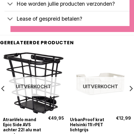
Hoe worden jullie producten verzonden?
Lease of gespreid betalen?
GERELATEERDE PRODUCTEN
UITVERKOCHT
UITVERKOCHT
€
49,95
€
12,99
AtranVelo mand
UrbanProof krat
Epic Side AVS
Helsinki 11l rPET
achter 22l alu mat
lichtgrijs