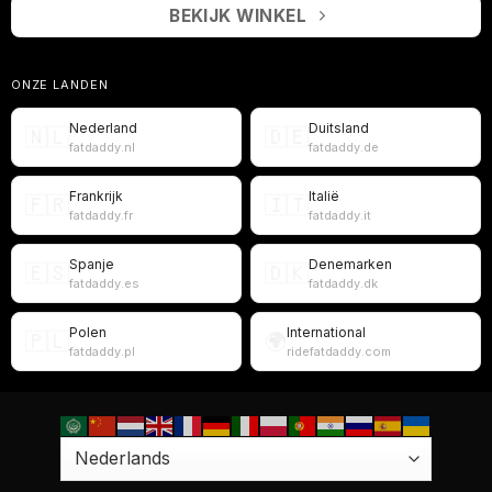
BEKIJK WINKEL
ONZE LANDEN
Nederland
Duitsland
🇳🇱
🇩🇪
fatdaddy.nl
fatdaddy.de
Frankrijk
Italië
🇫🇷
🇮🇹
fatdaddy.fr
fatdaddy.it
Spanje
Denemarken
🇪🇸
🇩🇰
fatdaddy.es
fatdaddy.dk
Polen
International
🇵🇱
🌍
fatdaddy.pl
ridefatdaddy.com