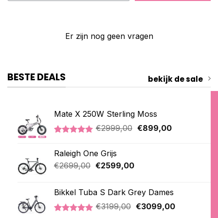
Er zijn nog geen vragen
BESTE DEALS
bekijk de sale
Mate X 250W Sterling Moss
Oorspronkelijke
Huidige
€
2999,00
€
899,00
prijs
prijs
Gewaardeerd
3
was:
is:
5.00
op 5
Raleigh One Grijs
€2999,00.
€899,00.
gebaseerd
op
Oorspronkelijke
Huidige
€
2699,00
€
2599,00
klantbeoordelingen
prijs
prijs
was:
is:
Bikkel Tuba S Dark Grey Dames
€2699,00.
€2599,00.
Oorspronkelijke
Huidige
€
3199,00
€
3099,00
prijs
prijs