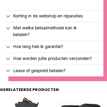
Gewaardeerd
1
was:
is:
5.00
op 5
€3199,00.
€3099,00.
gebaseerd
op
Korting in de webshop en reparaties
klantbeoordeling
Met welke betaalmethode kan ik
betalen?
Hoe lang heb ik garantie?
Hoe worden jullie producten verzonden?
Lease of gespreid betalen?
GERELATEERDE PRODUCTEN