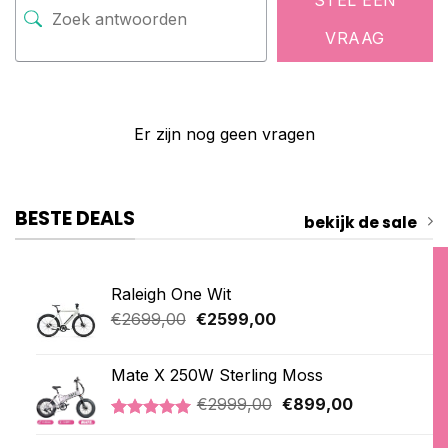
VRAAG
Er zijn nog geen vragen
BESTE DEALS
bekijk de sale
Raleigh One Wit
Oorspronkelijke
Huidige
€
2699,00
€
2599,00
prijs
prijs
was:
is:
Mate X 250W Sterling Moss
€2699,00.
€2599,00.
Oorspronkelijke
Huidige
€
2999,00
€
899,00
prijs
prijs
Gewaardeerd
3
was:
is:
5.00
op 5