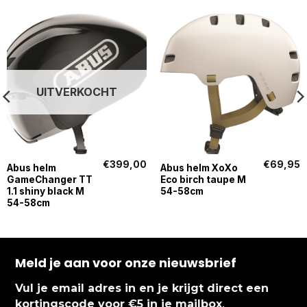
UITVERKOCHT
€
399,00
€
69,95
Abus helm
Abus helm XoXo
GameChanger TT
Eco birch taupe M
1.1 shiny black M
54-58cm
54-58cm
Meld je aan voor onze nieuwsbrief
Vul je email adres in en je krijgt direct een
.
kortingscode voor €5 in je mailbox