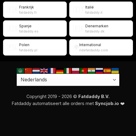
Frankrijk
Italië
🇫🇷
🇮🇹
fatdaddy.fr
fatdaddy.it
Spanje
Denemarken
🇪🇸
🇩🇰
fatdaddy.es
fatdaddy.dk
Polen
International
🇵🇱
🌍
fatdaddy.pl
ridefatdaddy.com
Copyright 2019 - 2026 ©
Fatdaddy B.V.
Fatdaddy automatiseert alle orders met
Syncjob.io
❤️