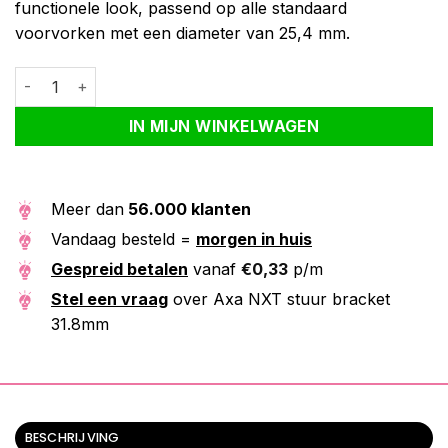
functionele look, passend op alle standaard
voorvorken met een diameter van 25,4 mm.
Axa NXT stuur bracket 31.8mm aantal
Alternative:
IN MIJN WINKELWAGEN
Meer dan
56.000 klanten
Vandaag besteld =
morgen in huis
Gespreid betalen
vanaf
€
0,33
p/m
Stel een vraag
over Axa NXT stuur bracket
31.8mm
BESCHRIJVING