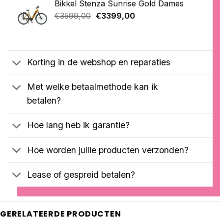
Bikkel Stenza Sunrise Gold Dames
€2999,00.
€899,00.
gebaseerd
Oorspronkelijke
Huidige
op
€
3599,00
€
3399,00
klantbeoordelingen
prijs
prijs
was:
is:
€3599,00.
€3399,00.
Korting in de webshop en reparaties
Met welke betaalmethode kan ik
betalen?
Hoe lang heb ik garantie?
Hoe worden jullie producten verzonden?
Lease of gespreid betalen?
GERELATEERDE PRODUCTEN