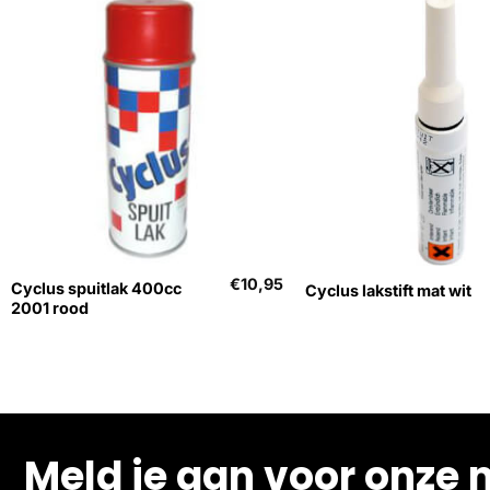
+
+
€
10,95
Cyclus spuitlak 400cc
Cyclus lakstift mat wit
2001 rood
Meld je aan voor onze 