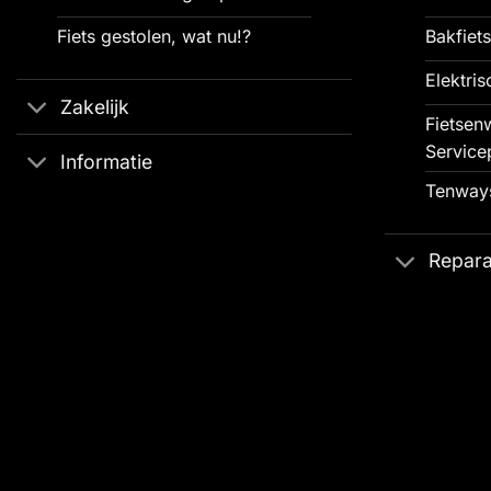
Fiets gestolen, wat nu!?
Bakfiets
Elektris
Zakelijk
Fietsenw
Service
Informatie
Tenways
Repara