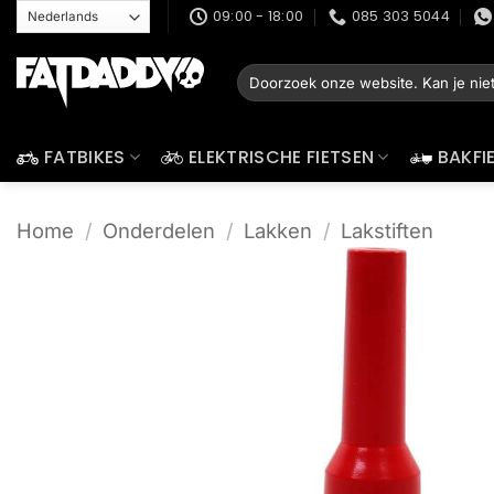
Ga
09:00 - 18:00
085 303 5044
naar
inhoud
Zoeken
naar:
FATBIKES
ELEKTRISCHE FIETSEN
BAKFI
Home
/
Onderdelen
/
Lakken
/
Lakstiften