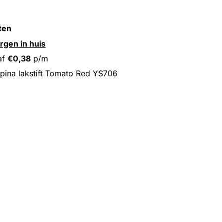
ten
rgen in huis
af
€
0,38
p/m
pina lakstift Tomato Red YS706