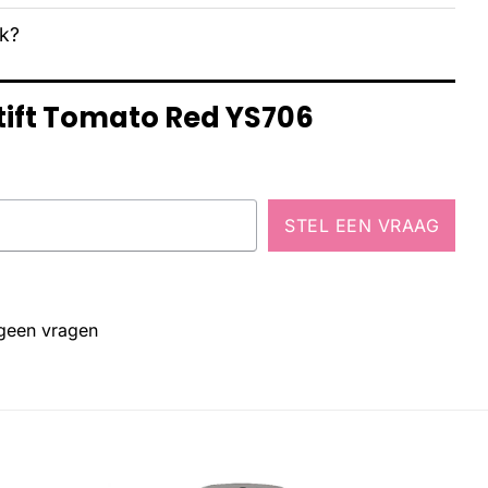
ak?
stift Tomato Red YS706
STEL EEN VRAAG
 geen vragen