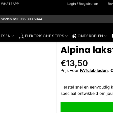
WHATSAPP
Login / Registreren
Re
ETSEN
ELEKTRISCHE STEPS
ONDERDELEN
Alpina laks
€
13,50
Prijs voor
FATclub leden
:
€
Herstel snel en eenvoudig 
speciaal ontwikkeld om jouw
Alternative: