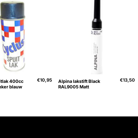
+
€
10,95
€
13,50
itlak 400cc
Alpina lakstift Black
nker blauw
RAL9005 Matt