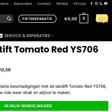
views
Reparaties
Contact
Winkels
FATclub
€
0,00
0
FIETSREPARATIE
SERVICE & REPARATIES
tift Tomato Red YS706
12,56
kleine beschadigingen met de lakstift Tomato Red YS706,
 ride weer strak en stijlvol te maken.
IN MIJN WINKELWAGEN