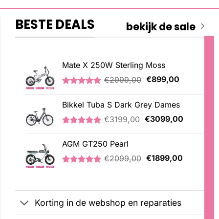
BESTE DEALS
bekijk de sale
Mate X 250W Sterling Moss
Oorspronkelijke
Huidige
€
2999,00
€
899,00
prijs
prijs
Gewaardeerd
3
was:
is:
5.00
op 5
Bikkel Tuba S Dark Grey Dames
€2999,00.
€899,00.
gebaseerd
op
Oorspronkelijke
Huidige
€
3199,00
€
3099,00
klantbeoordelingen
prijs
prijs
Gewaardeerd
1
was:
is:
5.00
op 5
AGM GT250 Pearl
€3199,00.
€3099,00
gebaseerd
Oorspronkelijke
Huidige
op
€
2099,00
€
1899,00
klantbeoordeling
prijs
prijs
Gewaardeerd
2
was:
is:
5.00
op 5
€2099,00.
€1899,00
gebaseerd
op
Korting in de webshop en reparaties
klantbeoordelingen