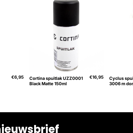
+
+
€
6,95
€
16,95
Cortina spuitlak UZZ0001
Cyclus spu
Black Matte 150ml
3006 m do
nieuwsbrief