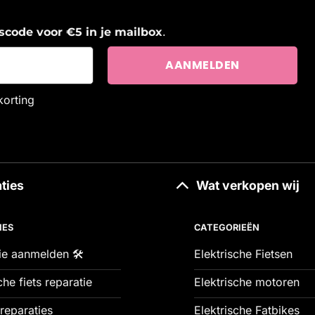
.
ngscode voor €5 in je mailbox
korting
ties
Wat verkopen wij
IES
CATEGORIEËN
ie aanmelden 🛠️
Elektrische Fietsen
che fiets reparatie
Elektrische motoren
reparaties
Elektrische Fatbikes