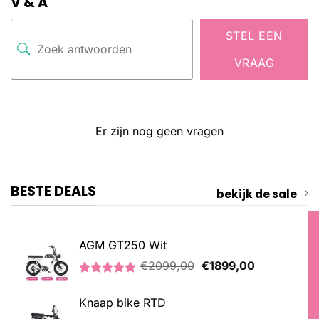
V & A
STEL EEN
VRAAG
Er zijn nog geen vragen
BESTE DEALS
bekijk de sale
AGM GT250 Wit
Oorspronkelijke
Huidige
€
2099,00
€
1899,00
prijs
prijs
Gewaardeerd
1
was:
is:
5.00
op 5
Knaap bike RTD
€2099,00.
€1899,00.
gebaseerd
op