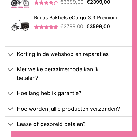
Oorspronkelijke
Huidige
€
3399,00
€
2399,00
klantbeoordeling
prijs
prijs
Gewaardeerd
5
was:
is:
4.20
op 5
Bimas Bakfiets eCargo 3.3 Premium
€3399,00.
€2399,00.
gebaseerd
Oorspronkelijke
Huidige
op
€
3799,00
€
3599,00
klantbeoordelingen
prijs
prijs
Gewaardeerd
2
was:
is:
5.00
op 5
€3799,00.
€3599,00.
gebaseerd
op
Korting in de webshop en reparaties
klantbeoordelingen
Met welke betaalmethode kan ik
betalen?
Hoe lang heb ik garantie?
Hoe worden jullie producten verzonden?
Lease of gespreid betalen?