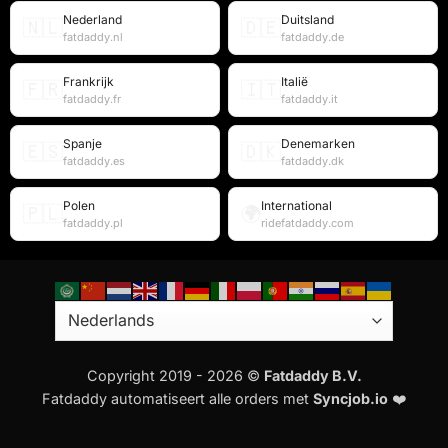
Nederland
Duitsland
🇳🇱
🇩🇪
fatdaddy.nl
fatdaddy.de
Frankrijk
Italië
🇫🇷
🇮🇹
fatdaddy.fr
fatdaddy.it
Spanje
Denemarken
🇪🇸
🇩🇰
fatdaddy.es
fatdaddy.dk
Polen
International
🇵🇱
🌍
fatdaddy.pl
ridefatdaddy.com
Copyright 2019 - 2026 ©
Fatdaddy B.V.
Fatdaddy automatiseert alle orders met
Syncjob.io
❤️