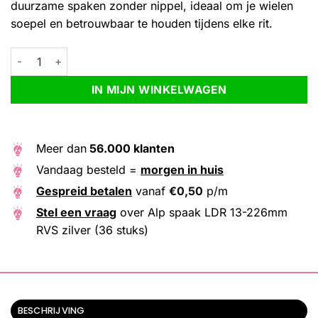
duurzame spaken zonder nippel, ideaal om je wielen
soepel en betrouwbaar te houden tijdens elke rit.
Alp spaak LDR 13-226mm RVS zilver (36 stuks) aantal
Alternative:
IN MIJN WINKELWAGEN
Meer dan
56.000 klanten
Vandaag besteld =
morgen in huis
Gespreid betalen
vanaf
€
0,50
p/m
Stel een vraag
over Alp spaak LDR 13-226mm
RVS zilver (36 stuks)
BESCHRIJVING