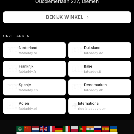
Ouddiemerlaan 227, Diemen
BEKIJK WINKEL
ONZE LANDEN
Nederland
Duitsland
🇳🇱
🇩🇪
fatdaddy.nl
fatdaddy.de
Frankrijk
Italië
🇫🇷
🇮🇹
fatdaddy.fr
fatdaddy.it
Spanje
Denemarken
🇪🇸
🇩🇰
fatdaddy.es
fatdaddy.dk
Polen
International
🇵🇱
🌍
fatdaddy.pl
ridefatdaddy.com