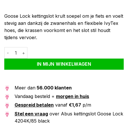
Goose Lock kettingslot krult soepel om je fiets en voelt
stevig aan dankzij de zwanenhals en flexibele IvyTex
hoes, die krassen voorkomt en het slot stil houdt
tijdens vervoer.
Abus kettingslot Goose Lock 4204K/85 black aantal
Alternative:
IN MIJN WINKELWAGEN
Meer dan
56.000 klanten
Vandaag besteld =
morgen in huis
Gespreid betalen
vanaf
€
1,67
p/m
Stel een vraag
over Abus kettingslot Goose Lock
4204K/85 black