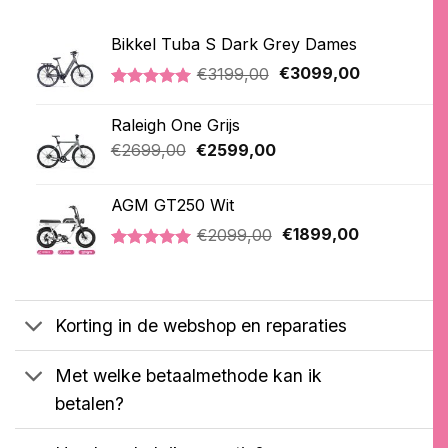
Bikkel Tuba S Dark Grey Dames
Oorspronkelijke
Huidige
€
3199,00
€
3099,00
prijs
prijs
Gewaardeerd
1
was:
is:
5.00
op 5
Raleigh One Grijs
€3199,00.
€3099,00.
gebaseerd
op
Oorspronkelijke
Huidige
€
2699,00
€
2599,00
klantbeoordeling
prijs
prijs
was:
is:
AGM GT250 Wit
€2699,00.
€2599,00.
Oorspronkelijke
Huidige
€
2099,00
€
1899,00
prijs
prijs
Gewaardeerd
1
was:
is:
5.00
op 5
€2099,00.
€1899,00.
gebaseerd
op
Korting in de webshop en reparaties
klantbeoordeling
Met welke betaalmethode kan ik
betalen?