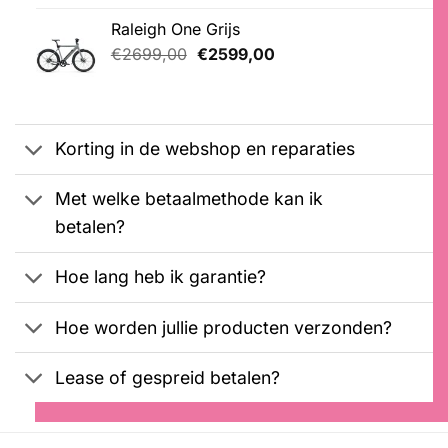
Gewaardeerd
21
was:
is:
4.76
op 5
Raleigh One Grijs
€2099,00.
€1899,00.
gebaseerd
Oorspronkelijke
Huidige
op
€
2699,00
€
2599,00
klantbeoordelingen
prijs
prijs
was:
is:
€2699,00.
€2599,00.
Korting in de webshop en reparaties
Met welke betaalmethode kan ik
betalen?
Hoe lang heb ik garantie?
Hoe worden jullie producten verzonden?
Lease of gespreid betalen?