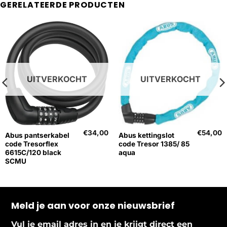
GERELATEERDE PRODUCTEN
UITVERKOCHT
UITVERKOCHT
€
34,00
€
54,00
Abus pantserkabel
Abus kettingslot
code Tresorflex
code Tresor 1385/ 85
6615C/120 black
aqua
SCMU
Meld je aan voor onze nieuwsbrief
Vul je email adres in en je krijgt direct een