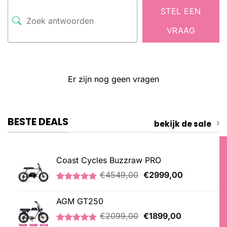
STEL EEN
VRAAG
Er zijn nog geen vragen
BESTE DEALS
bekijk de sale
Coast Cycles Buzzraw PRO
Oorspronkelijke
Huidige
€
4549,00
€
2999,00
prijs
prijs
Gewaardeerd
1
was:
is:
5.00
op 5
AGM GT250
€4549,00.
€2999,00.
gebaseerd
op
Oorspronkelijke
Huidige
€
2099,00
€
1899,00
klantbeoordeling
prijs
prijs