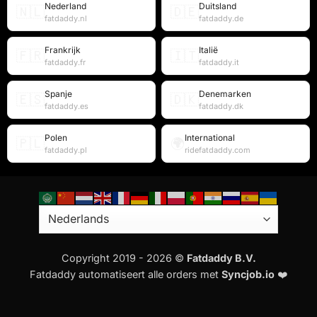
Nederland
Duitsland
🇳🇱
🇩🇪
fatdaddy.nl
fatdaddy.de
Frankrijk
Italië
🇫🇷
🇮🇹
fatdaddy.fr
fatdaddy.it
Spanje
Denemarken
🇪🇸
🇩🇰
fatdaddy.es
fatdaddy.dk
Polen
International
🇵🇱
🌍
fatdaddy.pl
ridefatdaddy.com
Copyright 2019 - 2026 ©
Fatdaddy B.V.
Fatdaddy automatiseert alle orders met
Syncjob.io
❤️