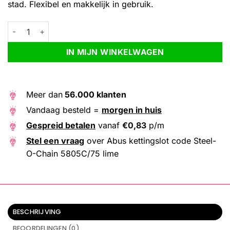
stad. Flexibel en makkelijk in gebruik.
Abus kettingslot code Steel-O-Chain 5805C/75 lime aantal
Alternative:
IN MIJN WINKELWAGEN
Meer dan
56.000 klanten
Vandaag besteld =
morgen in huis
Gespreid betalen
vanaf
€
0,83
p/m
Stel een vraag
over Abus kettingslot code Steel-
O-Chain 5805C/75 lime
BESCHRIJVING
BEOORDELINGEN (0)