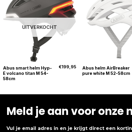
UITVERKOCHT
+
+
€
199,95
Abus smart helm Hyp-
Abus helm AirBreaker
E volcano titan M 54-
pure white M 52-58cm
58cm
Meld je aan voor onze 
Vul je email adres in en je krijgt direct een kort