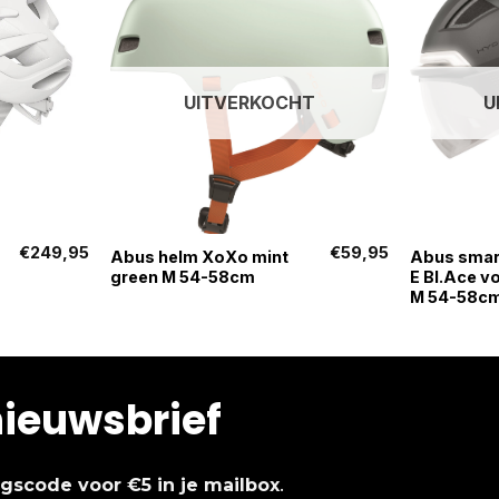
UITVERKOCHT
U
+
+
€
249,95
€
59,95
Abus helm XoXo mint
Abus smar
green M 54-58cm
E Bl.Ace v
M 54-58c
nieuwsbrief
.
ingscode voor €5 in je mailbox