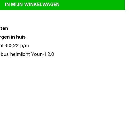
IN MIJN WINKELWAGEN
nten
gen in huis
af
€
0,22
p/m
bus helmlicht Youn-I 2.0