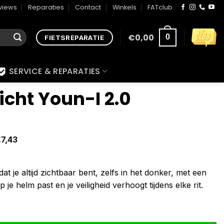
views
Reparaties
Contact
Winkels
FATclub
€
0,00
0
FIETSREPARATIE
SERVICE & REPARATIES
cht Youn-I 2.0
€
7,43
at je altijd zichtbaar bent, zelfs in het donker, met een
 je helm past en je veiligheid verhoogt tijdens elke rit.
l