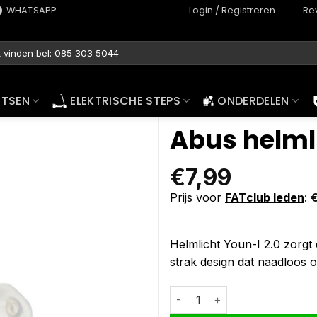
WHATSAPP
Login / Registreren
Re
ETSEN
ELEKTRISCHE STEPS
ONDERDELEN
Abus helmli
€
7,99
Prijs voor
FATclub leden
:
Helmlicht Youn-I 2.0 zorgt d
strak design dat naadloos op
Abus helmlicht Youn-I 2.0 aanta
Alternative: