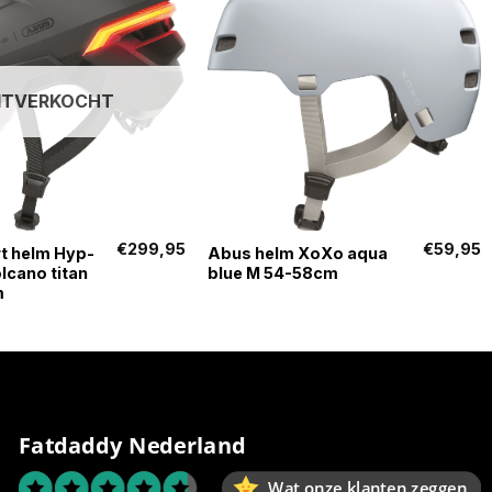
ITVERKOCHT
+
€
299,95
€
59,95
t helm Hyp-
Abus helm XoXo aqua
olcano titan
blue M 54-58cm
m
Fatdaddy Nederland
Wat onze klanten zeggen