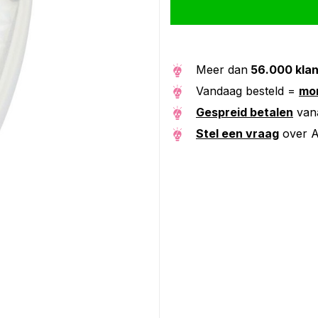
Meer dan
56.000 kla
Vandaag besteld =
mor
Gespreid betalen
van
Stel een vraag
over A