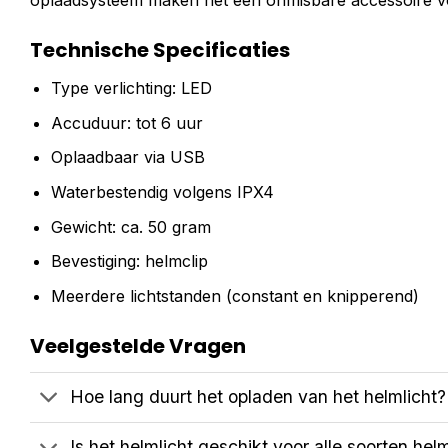
oplaadsysteem maken het een onmisbare accessoire voor 
Technische Specificaties
Type verlichting: LED
Accuduur: tot 6 uur
Oplaadbaar via USB
Waterbestendig volgens IPX4
Gewicht: ca. 50 gram
Bevestiging: helmclip
Meerdere lichtstanden (constant en knipperend)
Veelgestelde Vragen
Hoe lang duurt het opladen van het helmlicht?
Is het helmlicht geschikt voor alle soorten he