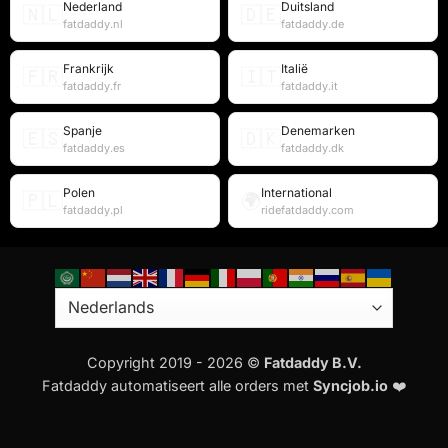
Nederland
Duitsland
🇳🇱
🇩🇪
fatdaddy.nl
fatdaddy.de
Frankrijk
Italië
🇫🇷
🇮🇹
fatdaddy.fr
fatdaddy.it
Spanje
Denemarken
🇪🇸
🇩🇰
fatdaddy.es
fatdaddy.dk
Polen
International
🇵🇱
🌍
fatdaddy.pl
ridefatdaddy.com
Copyright 2019 - 2026 ©
Fatdaddy B.V.
Fatdaddy automatiseert alle orders met
Syncjob.io
❤️