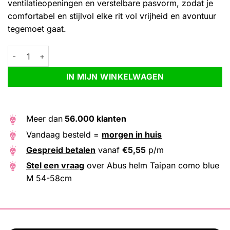
ventilatieopeningen en verstelbare pasvorm, zodat je
comfortabel en stijlvol elke rit vol vrijheid en avontuur
tegemoet gaat.
Abus helm Taipan como blue M 54-58cm aantal
Alternative:
IN MIJN WINKELWAGEN
Meer dan
56.000 klanten
Vandaag besteld =
morgen in huis
Gespreid betalen
vanaf
€
5,55
p/m
Stel een vraag
over Abus helm Taipan como blue
M 54-58cm