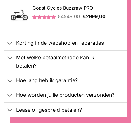
was:
is:
Coast Cycles Buzzraw PRO
€2099,00.
€1899,00.
Oorspronkelijke
Huidige
€
4549,00
€
2999,00
prijs
prijs
Gewaardeerd
1
was:
is:
5.00
op 5
€4549,00.
€2999,00.
gebaseerd
op
Korting in de webshop en reparaties
klantbeoordeling
Met welke betaalmethode kan ik
betalen?
Hoe lang heb ik garantie?
Hoe worden jullie producten verzonden?
Lease of gespreid betalen?