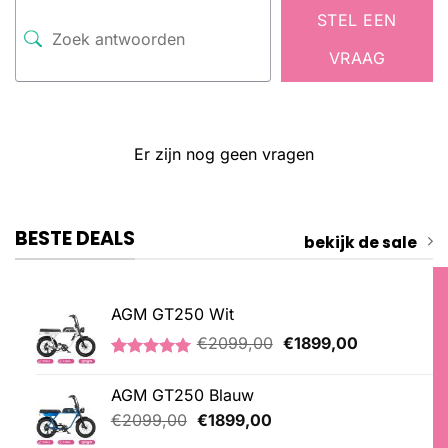
STEL EEN
VRAAG
Er zijn nog geen vragen
BESTE DEALS
bekijk de sale
AGM GT250 Wit
Oorspronkelijke
Huidige
€
2099,00
€
1899,00
prijs
prijs
Gewaardeerd
1
was:
is:
5.00
op 5
AGM GT250 Blauw
€2099,00.
€1899,00.
gebaseerd
op
Oorspronkelijke
Huidige
€
2099,00
€
1899,00
klantbeoordeling
prijs
prijs