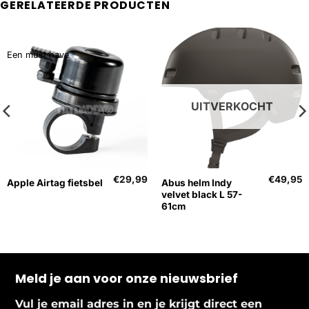
GERELATEERDE PRODUCTEN
Een must have
UITVERKOCHT
€
29,99
€
49,95
Abus helm Indy
Apple Airtag fietsbel
velvet black L 57-
61cm
Meld je aan voor onze nieuwsbrief
Vul je email adres in en je krijgt direct een